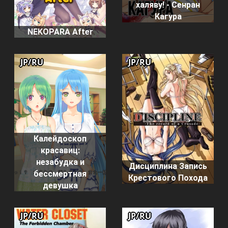
халяву! - Сенран
Кагура
NEKOPARA After
JP/RU
JP/RU
Калейдоскоп
красавиц:
незабудка и
Дисциплина Запись
бессмертная
Крестового Похода
девушка
JP/RU
JP/RU