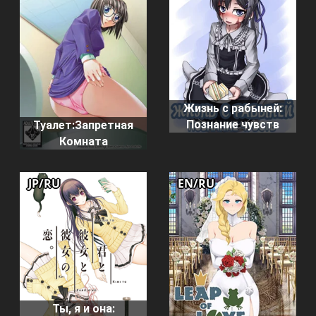
Жизнь с рабыней:
Познание чувств
Туалет:Запретная
Комната
JP/RU
EN/RU
Ты, я и она: