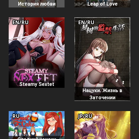
История любви
Leap of Love
EN/RU
EN/RU
Steamy Sextet
Нацуки. Жизнь в
Заточении
RU
JP/RU