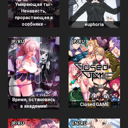
Умирающая ты -
Ненависть,
прорастающая в
особняке -
euphoria
JP/RU
JP/RU
Время, остановись
Closed GAME
в академии!
JP/RU
EN/RU