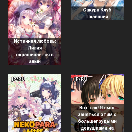
Сакура Клуб
Плавания
Истинная любовь:
Лилия
окрашивается в
алый
JP/RU
JP/RU
Вот так! Я смог
заняться этим с
большегрудыми
девушками на