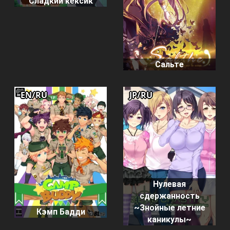
Сладкий кексик
Сальте
EN/RU
JP/RU
Нулевая
сдержанность
~Знойные летние
Кэмп Бадди
каникулы~