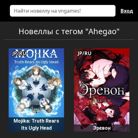
Вход
Новеллы с тегом "Ahegao"
JP/RU
JP/RU
Mojika: Truth Rears
Its Ugly Head
Эревон