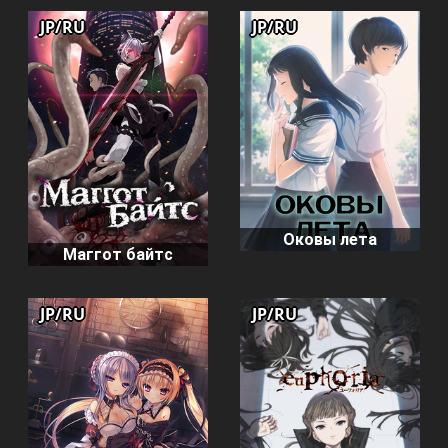
JP/RU
JP/RU
Оковы лета
Маггот байтс
JP/RU
JP/RU