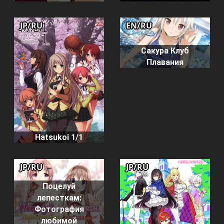
JP/RU
EN/RU
Сакура Клуб
Плавания
Hatsukoi 1/1
JP/RU
JP/RU
Поцелуй
лепесткам:
Фотография
любимой