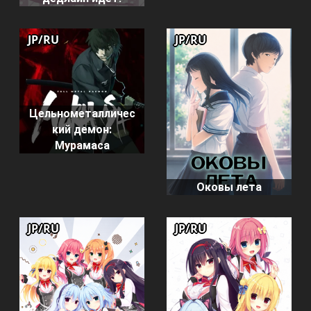
JP/RU
JP/RU
Цельнометалличес
кий демон:
Мурамаса
Оковы лета
JP/RU
JP/RU