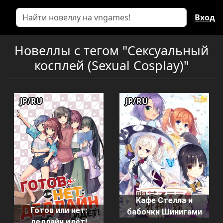
Вход
Новеллы с тегом "Сексуальный
косплей (Sexual Cosplay)"
JP/RU
JP/RU
Кафе Стелла и
Готов или нет:
бабочки Шинигами
дедлайн идёт!