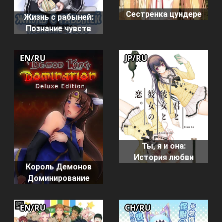
Сестренка цундере
Жизнь с рабыней:
Познание чувств
EN/RU
JP/RU
Ты, я и она:
История любви
Король Демонов
Доминирование
EN/RU
CH/RU