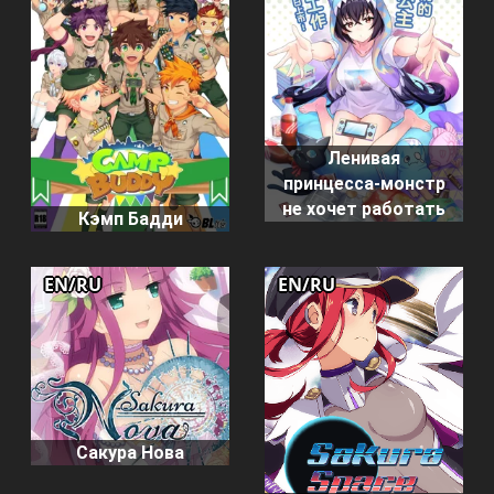
Ленивая
принцесса-монстр
не хочет работать
Кэмп Бадди
EN/RU
EN/RU
Сакура Нова