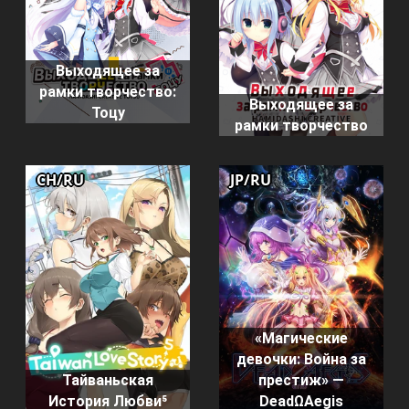
Выходящее за
рамки творчество:
Выходящее за
Тоцу
рамки творчество
CH/RU
JP/RU
«Магические
девочки: Война за
Тайваньская
престиж» —
История Любви⁵
DeadΩAegis