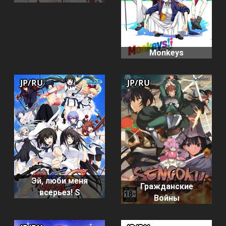
Monkeys
JP/RU
JP/RU
Эй, люби меня
Гражданские
всерьез! S
Войны