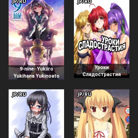
JP/RU
JP/RU
Уроки
9-nine- Yukiiro
Сладострастия
Yukihana Yukinoato
JP/RU
JP/RU