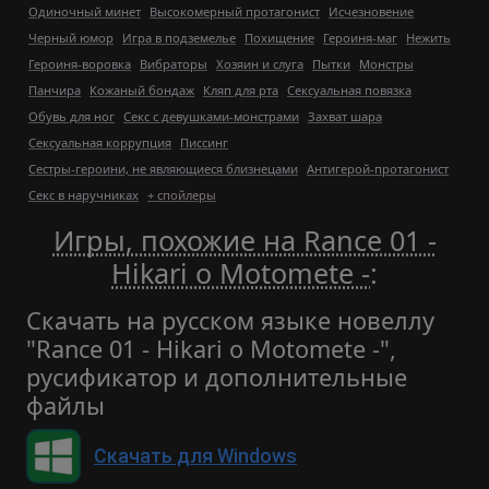
Одиночный минет
Высокомерный протагонист
Исчезновение
Черный юмор
Игра в подземелье
Похищение
Героиня-маг
Нежить
Героиня-воровка
Вибраторы
Хозяин и слуга
Пытки
Монстры
Панчира
Кожаный бондаж
Кляп для рта
Сексуальная повязка
Обувь для ног
Секс с девушками-монстрами
Захват шара
Сексуальная коррупция
Писсинг
Сестры-героини, не являющиеся близнецами
Антигерой-протагонист
Секс в наручниках
+ спойлеры
Игры, похожие на Rance 01 -
Hikari o Motomete -
:
Скачать на русском языке новеллу
"Rance 01 - Hikari o Motomete -",
русификатор и дополнительные
файлы
Скачать для Windows