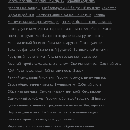
Восстановление нормальной сцены
Героиня-садистка
Деревянная лошадь
Разблокируемый бонусный контент
Секс стоя
Героиня-рабыня
Воспоминания о финальной сцене
Казино
Эротическая электростимуляция
Позиция быстрого исправления
Секс с удушением
Арена
Героиня-лавочница
Кладбище
Магия
Пресс для груди
Нет быстрого сохранения/загрузки
Порка
Металлический бондаж
Писание на других
Секс в туалете
Высокое фэнтези
Одиночный футджоб
Вагинальный фистинг
Распутный протагонист
Анальное введение предметов
Главный герой с сексуальным опытом
Окончание игры
Сидячий секс
ADV
Поза наездницы
Тайная личность
Замок
Ранний сексуальный контент
Героиня с сексуальным опытом
Секс в общественных местах
Куннилингус
Собачий стиль
Обратная девушка
Секс на глазах у зрителей
Секс втроем
Одиночный рукоблуд
Героиня с большой грудью
Shimaidon
Единственная концовка
Графическое насилие
Дефлорация
Научная фантастика
Глубокая глотка
Клеймение людей
Главный герой сражающийся
Достижения
Индикатор состояния завершения
Одиночный минет