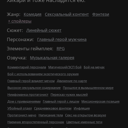
Жанр:
Комедия
Сексуальный контент
Фэнтези
+ спойлеры
Сюжет:
Линейный сюжет
Персонажи:
Главный герой мужчина
Элементы геймплея:
RPG
Озвучка:
Музыкальная галерея
Комментарий персонала
Магический/ЭСП бой
Бой на мечах
Бой с использованием экзотического оружия
Главный герой владеет мечом
Движение по карте
Высокое сексуальное содержание
Прошлое в вымышленном мире
Нимфоманка-протагонист
Пересказ чужих мыслей
Дом с привидениями
Главный герой с лицом
Миссионерская позиция
Убойный отдел
Средневековое фэнтези
Инфляция
Протагонист-мачо
Написание тела
Секс на открытом воздухе
Наемник второстепенный персонаж
Цветные именные теги