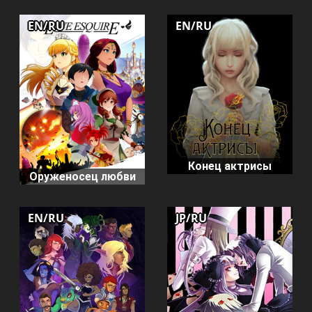
EN/RU
EN/RU
Конец актрисы
Оруженосец любви
EN/RU
JP/RU