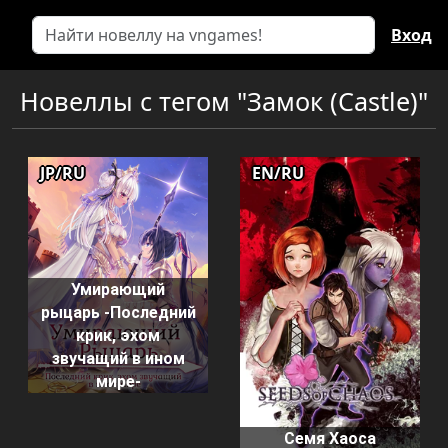
Вход
Новеллы с тегом "Замок (Castle)"
JP/RU
EN/RU
Умирающий
рыцарь -Последний
крик, эхом
звучащий в ином
мире-
Семя Хаоса