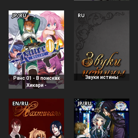
JP/RU
RU
Звуки истины
Ранс 01 - В поисках
Хикари -
EN/RU
JP/RU