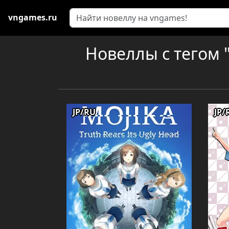
vngames.ru
Новеллы с тегом 
JP/RU
JP/