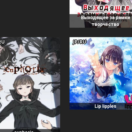
Выходящее за рамки
творчество
RU
JP/RU
Lip lipples