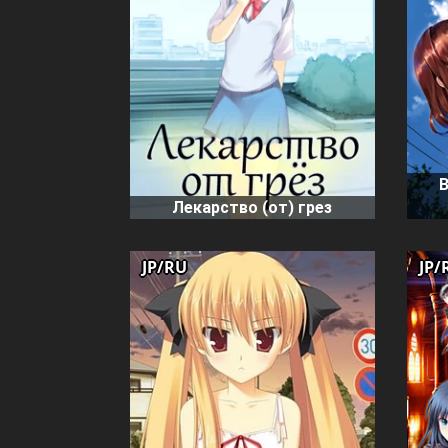
В
Лекарство (от) грез
JP/RU
JP/