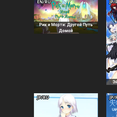
EN/RU
JP/
Рик и Морти: Другой Путь
Домой
Эй
JP/RU
JP/