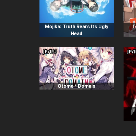
Mojika: Truth Rears Its Ugly
Г
Head
JP/RU
JP/
Otome * Domain