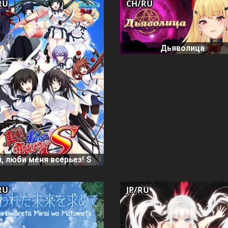
RU
CH/RU
Дьяволица
, люби меня всерьез! S
RU
JP/RU