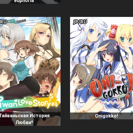
euphoria
/RU
JP/RU
Тайваньская История
Onigokko!
Любви⁵