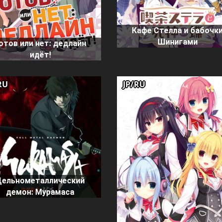
Кафе Стелла и бабочк
Шинигами
отов или нет: дедлайн
идёт!
RU
JP/RU
Цельнометаллический
демон: Мурамаса