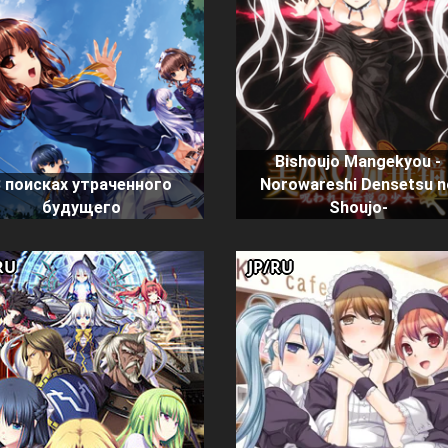
Bishoujo Mangekyou -
 поисках утраченного
Norowareshi Densetsu n
будущего
Shoujo-
RU
JP/RU