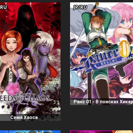
/RU
JP/RU
Ранс 01 - В поисках Хикар
Семя Хаоса