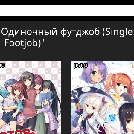
"Одиночный футджоб (Single
Footjob)"
RU
JP/RU