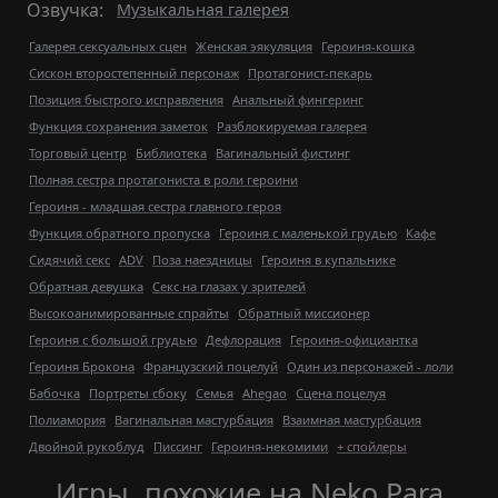
Озвучка:
Музыкальная галерея
Галерея сексуальных сцен
Женская эякуляция
Героиня-кошка
Сискон второстепенный персонаж
Протагонист-пекарь
Позиция быстрого исправления
Анальный фингеринг
Функция сохранения заметок
Разблокируемая галерея
Торговый центр
Библиотека
Вагинальный фистинг
Полная сестра протагониста в роли героини
Героиня - младшая сестра главного героя
Функция обратного пропуска
Героиня с маленькой грудью
Кафе
Сидячий секс
ADV
Поза наездницы
Героиня в купальнике
Обратная девушка
Секс на глазах у зрителей
Высокоанимированные спрайты
Обратный миссионер
Героиня с большой грудью
Дефлорация
Героиня-официантка
Героиня Брокона
Французский поцелуй
Один из персонажей - лоли
Бабочка
Портреты сбоку
Семья
Ahegao
Сцена поцелуя
Полиамория
Вагинальная мастурбация
Взаимная мастурбация
Двойной рукоблуд
Писсинг
Героиня-некомими
+ спойлеры
Игры, похожие на Neko Para