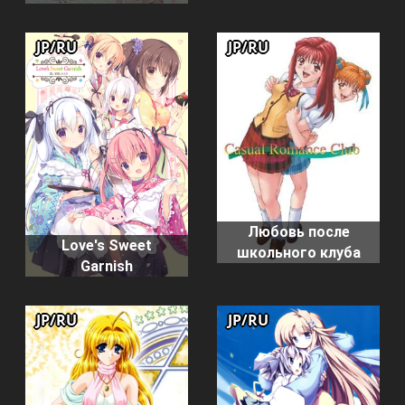
JP/RU
JP/RU
Любовь после
Love's Sweet
школьного клуба
Garnish
JP/RU
JP/RU