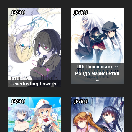
JP/RU
JP/RU
ПП: Пианиссимо ~
Рондо марионетки
~
everlasting flowers
JP/RU
JP/RU