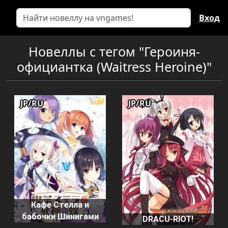
Вход
Новеллы с тегом "Героиня-
официантка (Waitress Heroine)"
JP/RU
JP/RU
Кафе Стелла и
бабочки Шинигами
DRACU-RIOT!