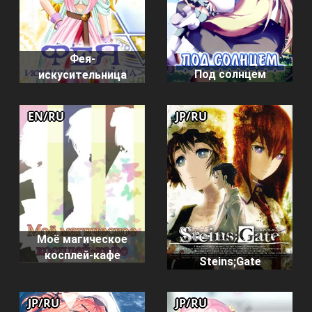
Фея-
Под солнцем
искусительница
EN/RU
JP/RU
Моё магическое
косплей-кафе
Steins;Gate
JP/RU
JP/RU