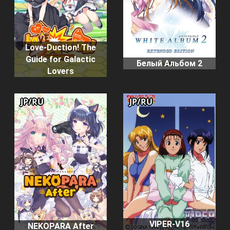
Love-Duction! The
Guide for Galactic
Белый Альбом 2
Lovers
JP/RU
JP/RU
VIPER-V16
NEKOPARA After