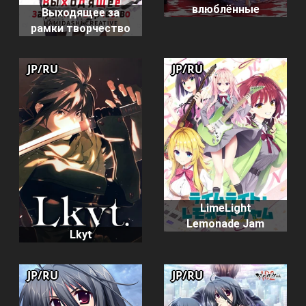
влюблённые
Выходящее за
рамки творчество
JP/RU
JP/RU
LimeLight
Lemonade Jam
Lkyt
JP/RU
JP/RU