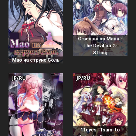
G-senjou no Maou -
The Devil on G-
String
Мао на струне Соль
JP/RU
JP/RU
11eyes -Tsumi to