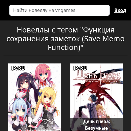
Вход
Новеллы с тегом "Функция
сохранения заметок (Save Memo
Function)"
JP/RU
JP/RU
День гнева:
Безумные