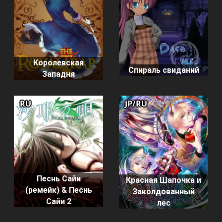
Королевская
Спираль свиданий
Западня
RU
JP/RU
Песнь Сайи
Красная Шапочка и
(ремейк) & Песнь
Заколдованный
Сайи 2
лес