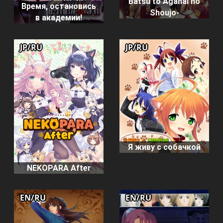
Batsu to Aganai no
Время, остановись
Shoujo-
в академии!
JP/RU
JP/RU
Я живу с собачкой
NEKOPARA After
EN/RU
EN/RU