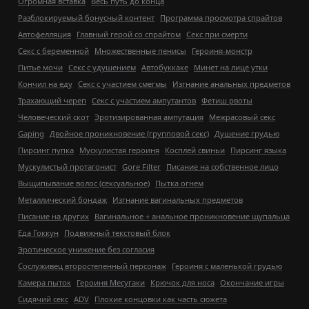
Огромная вставка
Весь путь до конца
Разблокируемый бонусный контент
Программа просмотра спрайтов
Автофелляция
Главный герой со спрайтом
Секс при смерти
Секс с беременной
Множественные пенисы
Героиня-монстр
Питье мочи
Секс с удушением
Автобуккаке
Минет на лице утки
Кончил на еду
Секс с участием смегмы
Изгнание анальных предметов
Трахающий череп
Секс с участием ампутантов
Фетиш рвоты
Человеческий скот
Эротизированная ампутация
Межрасовый секс
Gaping
Двойное проникновение (групповой секс)
Душение грудью
Пирсинг пупка
Мускулистая героиня
Косплей свиньи
Пирсинг языка
Мускулистый протагонист
Gore Filter
Писание на собственное лицо
Выщипывание волос (сексуальное)
Пытка огнем
Металлический бондаж
Изгнание вагинальных предметов
Писание на других
Вагинальное + анальное проникновение щупальца
Еда Гоккун
Подвижный текстовый блок
Эротическое унижение без согласия
Сослуживец второстепенный персонаж
Героиня с маленькой грудью
Камера пыток
Героиня Месугаки
Крючок для носа
Окончание игры
Сидячий секс
ADV
Плохие концовки как часть сюжета