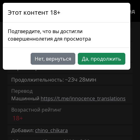
Вход
Этот контент 18+
Подтвердите, что вы достигли
Маггот байтс
JP/RU
совершеннолетия для просмотра
Известна также, как
Maggot baits
Нет, вернуться
Да, продолжить
Версия игры: 1.0
23ч 28мин
Продолжительность: ~
Перевод
Машинный
https://t.me/innocence_translations
Возрастной рейтинг
18+
Добавил:
chino_chikara