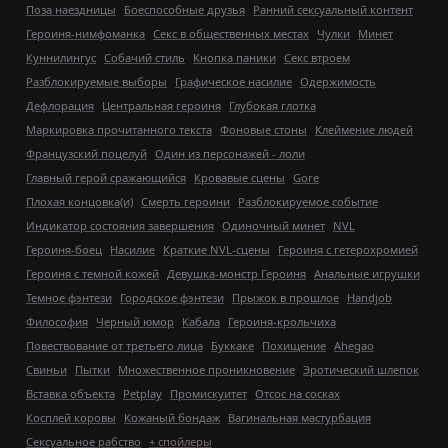
Поза наездницы
Боеспособные друзья
Ранний сексуальный контент
Героиня-нимфоманка
Секс в общественных местах
Чулки
Минет
Куннилингус
Собачий стиль
Кнопка паники
Секс втроем
Разблокируемые выборы
Графическое насилие
Одержимость
Дефлорация
Центральная героиня
Глубокая глотка
Маркировка прочитанного текста
Фоновые стоны
Клеймение людей
Французский поцелуй
Один из персонажей - лоли
Главный герой сражающийся
Кровавые сцены
Gore
Плохая концовка(и)
Смерть героини
Разблокируемое событие
Индикатор состояния завершения
Одиночный минет
NVL
Героиня-боец
Насилие
Краткие NVL-сцены
Героиня с гетерохромией
Героиня с темной кожей
Девушка-монстр Героиня
Анальные игрушки
Темное фэнтези
Городское фэнтези
Прыжок в прошлое
Handjob
Философия
Черный юмор
Кабала
Героиня-крольчиха
Повествование от третьего лица
Буккаке
Похищение
Ahegao
Свиньи
Пытки
Множественное проникновение
Эротический шлепок
Вставка объекта
Petplay
Промискуитет
Отсос на сосках
Косплей коровы
Кожаный бондаж
Вагинальная мастурбация
Сексуальное рабство
+ спойлеры