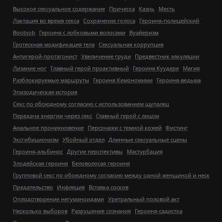
Высокое сексуальное содержание
Прическа
Казнь
Месть
Лактация во время секса
Сохранение голоса
Героиня-полицейский
Boobjob
Героиня с лобковыми волосами
Вуайеризм
Гротескная модификация тела
Сексуальная коррупция
Антигерой-протагонист
Увеличение груди
Предвестник эякуляции
Лизание ног
Главный герой проактивный
Героиня Куудере
Магия
Разблокируемые маршруты
Героиня Кемономими
Героиня-ведьма
Эпизодическая история
Секс по обоюдному согласию с использованием щупалец
Передача энергии через секс
Главный герой с лицом
Анальное проникновение
Персонажи с темной кожей
Фистинг
Эксгибиционизм
Убойный отдел
Длинные сексуальные сцены
Героиня-альбинос
Другие перспективы
Мастурбация
Злодейская героиня
Беловолосая героиня
Групповой секс по обоюдному согласию между одной женщиной и неск
Предательство
Инфляция
Вставка сосков
Оплодотворение негуманоидами
Уретральный половой акт
Несколько выборов
Разрушение сознания
Героиня-садистка