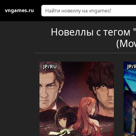
vngames.ru
Новеллы с тегом
(Mov
JP/RU
JP/