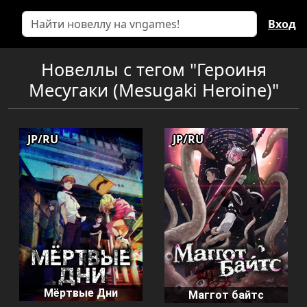
Вход
Новеллы с тегом "Героиня
Месугаки (Mesugaki Heroine)"
JP/RU
JP/RU
Мёртвые Дни
Маггот байтс