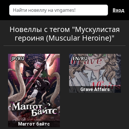
Вход
Новеллы с тегом "Мускулистая
героиня (Muscular Heroine)"
JP/RU
EN/RU
Grave Affairs
Маггот байтс