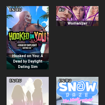
EN/RU
RU
Womanizer
Hooked on You: A
Dead by Daylight
Dating Sim
EN/RU
EN/RU