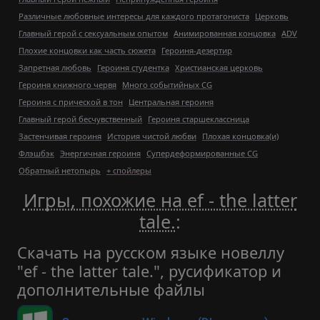
Различные любовные интересы для каждого протагониста
Церковь
Главный герой с сексуальным опытом
Анимированная концовка
ADV
Плохие концовки как часть сюжета
Героиня-дезертир
Запретная любовь
Героиня студентка
Христианская церковь
Героиня книжного червя
Много событийных CG
Героиня с прической в тон
Центральная героиня
Главный герой бесчувственный
Героиня старшеклассница
Застенчивая героиня
История чистой любви
Плохая концовка(и)
Флэшбэк
Энергичная героиня
Супердеформированные CG
Обратный нетопырь
+ спойлеры
Игры, похожие на ef - the latter
tale.
:
Скачать на русском языке новеллу
"ef - the latter tale.", русификатор и
дополнительные файлы