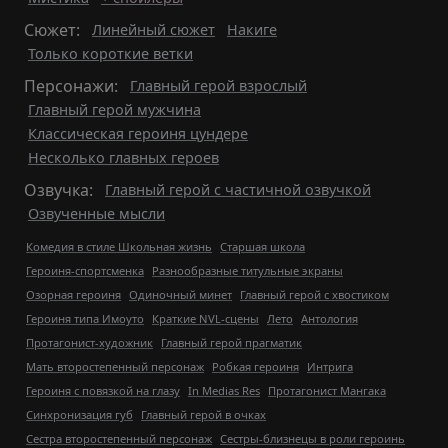
Сюжет:
Линейный сюжет
Накиге
Только короткие ветки
Персонажи:
Главный герой взрослый
Главный герой мужчина
Классическая героиня цундере
Несколько главных героев
Озвучка:
Главный герой с частичной озвучкой
Озвученные мысли
Комедия в стиле Школьная жизнь
Старшая школа
Героиня-спортсменка
Разнообразные титульные экраны
Озорная героиня
Одиночный минет
Главный герой с хвостиком
Героиня типа Имоуто
Краткие NVL-сцены
Лето
Антология
Протагонист-художник
Главный герой прагматик
Мать второстепенный персонаж
Робкая героиня
Интрига
Героиня с повязкой на глазу
In Medias Res
Протагонист Мангака
Синхронизация губ
Главный герой в очках
Сестра второстепенный персонаж
Сестры-близнецы в роли героинь