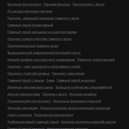
Богатый протагонист
Героиня Бокукко
Протагонист с Ахоге
По-детски жестокая героиня
Героиня - младший напарник главного героя
Главный герой проактивный
Главный герой женщина на короткое время
Героиня подруга детства главного героя
Принудительный порядок игры
Вымышленный современный японский город
Низкий уровень сексуального содержания
Пересказ чужих мыслей
Героиня - член школьного спортивного клуба
Героиня с горячей кровью
Героиня с хвостиком
Главный герой с лицом
Зима
Главный герой музыкант
Длинные сексуальные сцены
Большое количество спецэффектов
Другие перспективы
Героиня с ахогэ
История дизайна
Полуяпонский протагонист
Несколько фильмов-открытий
Женская эякуляция
Глупый родитель второстепенный персонаж
Сезон отпусков
Полусирота-протагонист
Разблокируемый главный герой
Героиня-студентка средней школы
Главный герой нежный
Непринужденная героиня