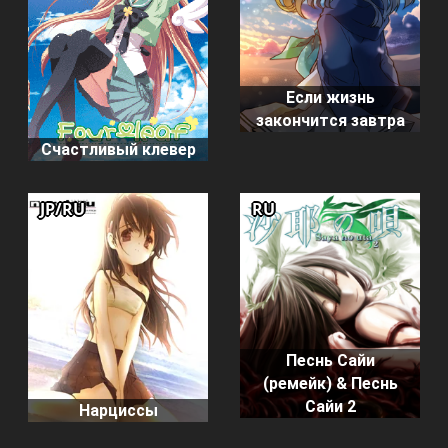
Если жизнь
закончится завтра
Счастливый клевер
JP/RU
RU
Песнь Сайи
(ремейк) & Песнь
Сайи 2
Нарциссы