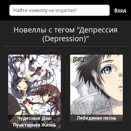
Вход
Новеллы с тегом "Депрессия
(Depression)"
JP/RU
JP/RU
Лебединая песнь
Чудесные Дни:
Пунктирная Жизнь