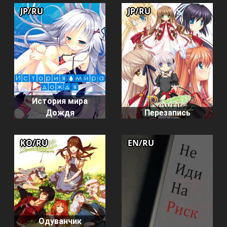
JP/RU
JP/RU
История мира
Дождя
Перезапись
KO/RU
EN/RU
Одуванчик