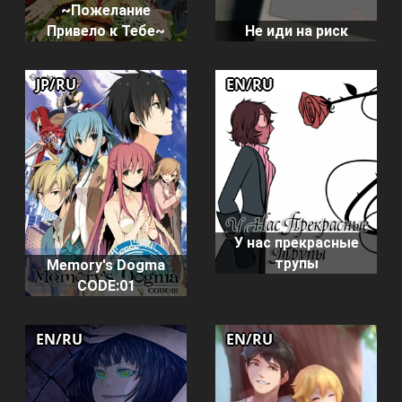
~Пожелание
Привело к Тебе~
Не иди на риск
JP/RU
EN/RU
У нас прекрасные
трупы
Memory's Dogma
CODE:01
EN/RU
EN/RU