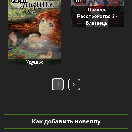
EN/RU
RU
Правда:
Расстройство 3 -
Близнецы
Удушье
1
>
Как добавить новеллу