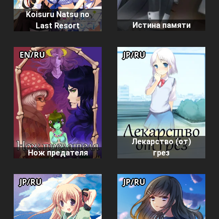
Koisuru Natsu no
Истина памяти
Last Resort
EN/RU
JP/RU
Лекарство (от)
Нож предателя
грез
JP/RU
JP/RU