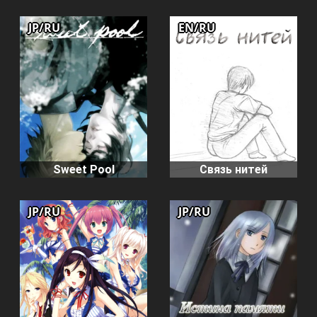
JP/RU
EN/RU
Sweet Pool
Связь нитей
JP/RU
JP/RU