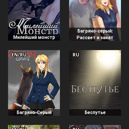
Багряно-серый:
Милейший монстр
Рассвет и закат
EN/RU
RU
Беспутье
Багряно-Серый