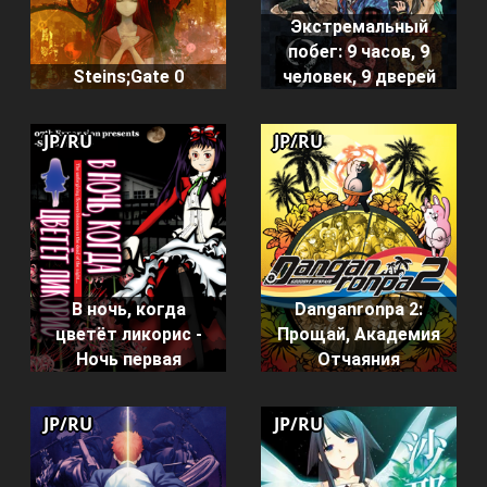
Экстремальный
побег: 9 часов, 9
человек, 9 дверей
Steins;Gate 0
JP/RU
JP/RU
В ночь, когда
Danganronpa 2:
цветёт ликорис -
Прощай, Академия
Ночь первая
Отчаяния
JP/RU
JP/RU