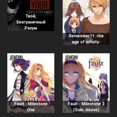
Твой,
Безграничный
Разум
Remember11 -the
age of infinity-
JP/RU
JP/RU
Fault - Milestone
Fault - Milestone 2
One
(Side: Above)