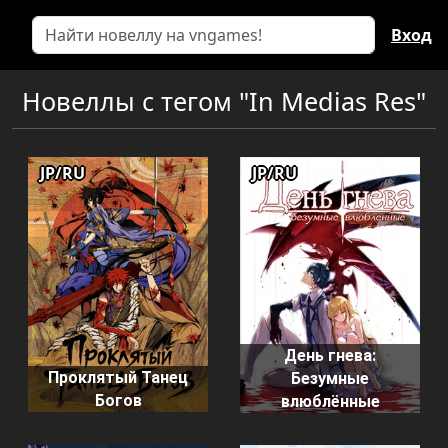
Вход
Новеллы с тегом "In Medias Res"
JP/RU
JP/RU
День гнева:
Проклятый Танец
Безумные
Богов
влюблённые