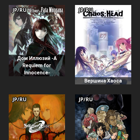
JP/RU
JP/RU
Дом Иллюзий -A
Requiem for
Innocence-
Вершина Хаоса
JP/RU
JP/RU