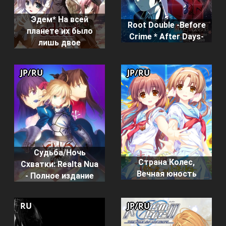
Эдем* На всей
Root Double -Before
планете их было
Crime * After Days-
лишь двое
JP/RU
JP/RU
Судьба/Ночь
Страна Колес,
Схватки: Realta Nua
Вечная юность
- Полное издание
RU
JP/RU