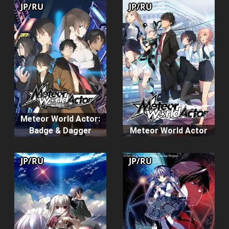
JP/RU
JP/RU
Meteor World Actor:
Badge & Dagger
Meteor World Actor
JP/RU
JP/RU