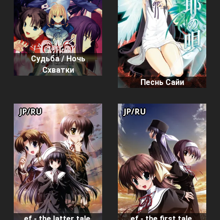
Судьба / Ночь
Схватки
Песнь Сайи
JP/RU
JP/RU
ef - the latter tale.
ef - the first tale.