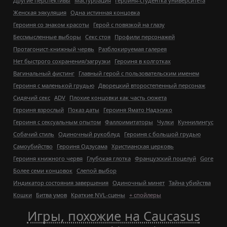
Другие перспективы
Мастурбация
Героиня-студентка университета
Женская эякуляция
Одна истинная концовка
Героиня со знаком красоты
Герой с повязкой на глазу
Бессмысленные выборы
Секс стоя
Профили персонажей
Протагонист-книжный червь
Разблокируемая галерея
Нет быстрого сохранения/загрузки
Героиня в колготках
Вагинальный фистинг
Главный герой с пользовательским именем
Героиня с маленькой грудью
Дворецкий второстепенный персонаж
Сидячий секс
ADV
Плохие концовки как часть сюжета
Героиня взрослый
Показ даты
Героиня Ямато Надэсико
Героиня с сексуальным опытом
Фаллоимитаторы
Чулки
Куннилингус
Собачий стиль
Одиночный рукоблуд
Героиня с большой грудью
Самоубийство
Героиня Одзусама
Христианская церковь
Героиня книжного червя
Глубокая глотка
Французский поцелуй
Gore
Более семи концовок
Слепой выбор
Индикатор состояния завершения
Одиночный минет
Тайна убийства
Кошки
Битва умов
Краткие NVL-сцены
+ спойлеры
Игры, похожие на Caucasus