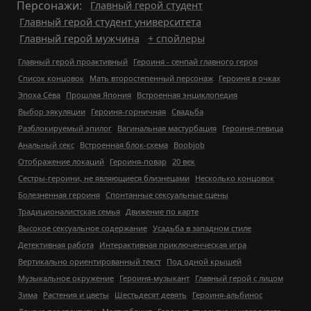
Персонажи:
Главный герой студент
Главный герой студент университета
Главный герой мужчина
+ спойлеры
Главный герой проактивный
Героиня - сенпай главного героя
Список концовок
Мать второстепенный персонаж
Героиня в очках
Эпоха Сёва
Прошлая Япония
Встроенная энциклопедия
Выбор эякуляции
Героиня-горничная
Свадьба
Разблокируемый эпилог
Вагинальная мастурбация
Героиня-певица
Анальный секс
Встроенная блок-схема
Boobjob
Отображение локаций
Героиня-повар
20 век
Сестры-героини, не являющиеся близнецами
Несколько концовок
Болезненная героиня
Спонтанные сексуальные сцены
Традиционалистская семья
Движение по карте
Высокое сексуальное содержание
Усадьба в западном стиле
Детективная работа
Интерактивная приключенческая игра
Вертикально ориентированный текст
Под одной крышей
Музыкальное окружение
Героиня-музыкант
Главный герой с лицом
Зима
Растения и цветы
Шестьдесят девять
Героиня-альбинос