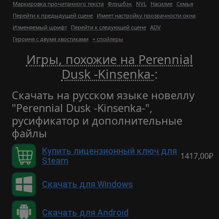
Маркировка прочитанного текста
Флэшбэк
NVL
Насилие
Семья
Перейти к предыдущей сцене
Имеет настройку прозрачности окна
Изменяемый шрифт
Перейти к следующей сцене
ADV
Героиня с двумя хвостиками
+ спойлеры
Игры, похожие на Perennial
Dusk -Kinsenka-
:
Скачать на русском языке новеллу
"Perennial Dusk -Kinsenka-",
русификатор и дополнительные
файлы
Купить лицензионный ключ для
1417,00₽
Steam
Скачать для Windows
Скачать для Android