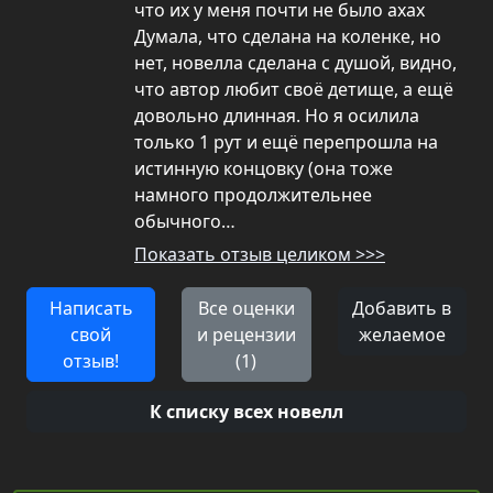
что их у меня почти не было ахах
Думала, что сделана на коленке, но
нет, новелла сделана с душой, видно,
что автор любит своё детище, а ещё
довольно длинная. Но я осилила
только 1 рут и ещё перепрошла на
истинную концовку (она тоже
намного продолжительнее
обычного…
Показать отзыв целиком >>>
Написать
Все оценки
Добавить в
свой
и рецензии
желаемое
отзыв!
(1)
К списку всех новелл