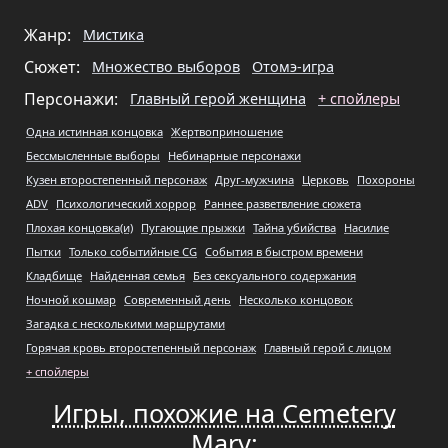
Жанр:
Мистика
Сюжет:
Множество выборов
Отомэ-игра
Персонажи:
Главный герой женщина
+ спойлеры
Одна истинная концовка
Жертвоприношение
Бессмысленные выборы
Небинарные персонажи
Кузен второстепенный персонаж
Друг-мужчина
Церковь
Похороны
ADV
Психологический хоррор
Раннее разветвление сюжета
Плохая концовка(и)
Пугающие прыжки
Тайна убийства
Насилие
Пытки
Только событийные CG
События в быстром времени
Кладбище
Найденная семья
Без сексуального содержания
Ночной кошмар
Современный день
Несколько концовок
Загадка с несколькими маршрутами
Горячая кровь второстепенный персонаж
Главный герой с лицом
+ спойлеры
Игры, похожие на Cemetery
Mary
: