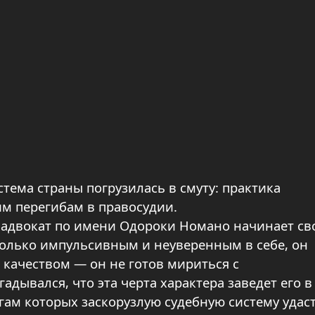
тема страны погрузилась в смуту: практика
им перегибам в правосудии.
 адвокат по имени Одороки Номано начинает с
колько импульсивным и неуверенным в себе, он
качеством — он не готов мириться с
адывался, что эта черта характера заведет его в
гам которых заскорузлую судебную систему удас