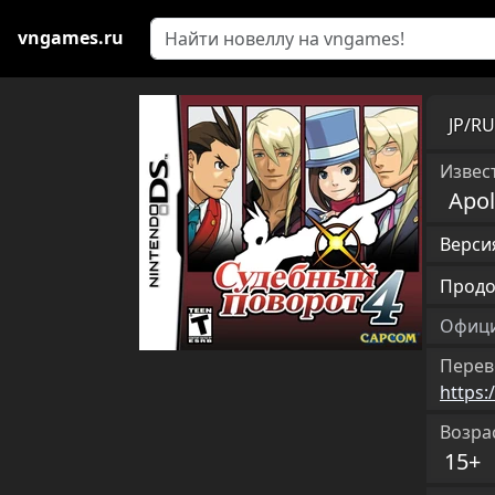
vngames.ru
JP/R
Извест
Apol
Версия
Продо
Офици
Перев
https:
Возра
15+