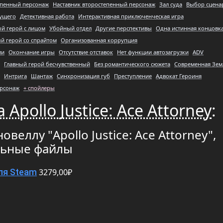
епенный персонаж
Наставник второстепенный персонаж
Зал суда
Выбор сцена
ущего
Детективная работа
Интерактивная приключенческая игра
ый герой с лицом
Убойный отдел
Другие перспективы
Одна истинная концовк
й герой со спрайтом
Организованная коррупция
ми
Окончание игры
Отсутствие отставок
Нет функции автозагрузки
ADV
Главный герой бесчувственный
Без романтического сюжета
Современная Зем
Интрига
Шантаж
Синхронизация губ
Преступление
Адвокат Героиня
ерсонаж
+ спойлеры
Apollo Justice: Ace Attorney
:
веллу "Apollo Justice: Ace Attorney",
льные файлы
3279,00₽
ля Steam