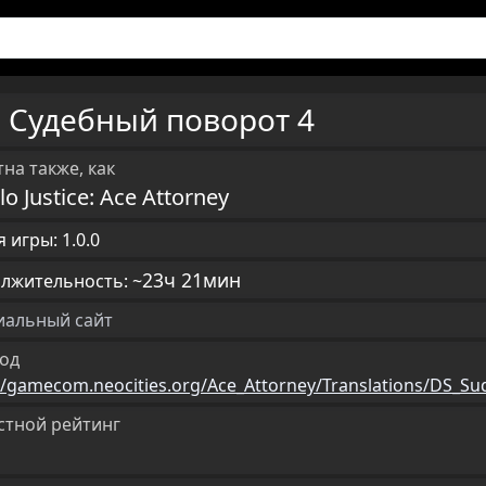
Судебный поворот 4
U
на также, как
lo Justice: Ace Attorney
 игры: 1.0.0
23ч 21мин
лжительность: ~
альный сайт
од
//gamecom.neocities.org/Ace_Attorney/Translations/DS_S
стной рейтинг