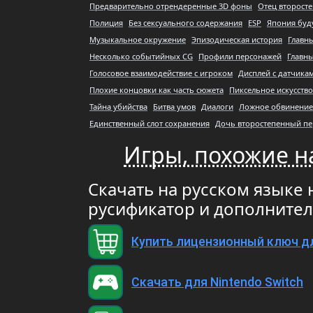
Предварительно отрендеренные 3D фоны
Отец второст
Полиция
Без сексуального содержания
ESP
Япония буд
Музыкальное окружение
Эпизодическая история
Главн
Несколько событийных CG
Профили персонажей
Главны
Голосовое взаимодействие с игроком
Дисплей с датчика
Плохие концовки как часть сюжета
Пиксельное искусство
Тайна убийства
Битва умов
Диалоги
Ложное обвинение
Единственный слот сохранения
Дочь второстепенный п
Игры, похожие на 
Скачать на русском языке но
русификатор и дополните
Купить лицензионный ключ д
Скачать для Nintendo Switch