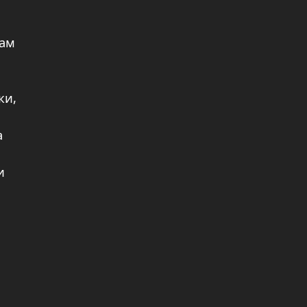
вам
ки,
а
и