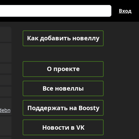
Вход
Как добавить новеллу
О проекте
Все новеллы
Поддержать на Boosty
udebnyy_povorot_4/
Новости в VK