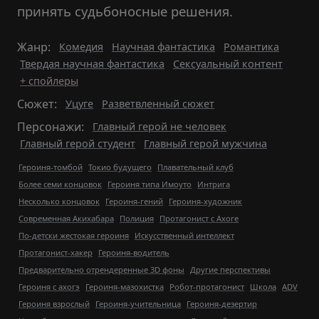
принять судьбоносные решения.
Жанр:
Комедия
Научная фантастика
Романтика
Твердая научная фантастика
Сексуальный контент
+ спойлеры
Сюжет:
Уцуге
Разветвленный сюжет
Персонажи:
Главный герой не человек
Главный герой студент
Главный герой мужчина
Героиня-томбой
Токио будущего
Плавательный клуб
Более семи концовок
Героиня типа Имоуто
Интрига
Несколько концовок
Героиня-гений
Героиня-художник
Современная Акихабара
Полиция
Протагонист с Ахоге
По-детски жестокая героиня
Искусственный интеллект
Протагонист-хакер
Героиня-водитель
Предварительно отрендеренные 3D фоны
Другие перспективы
Героиня с ахогэ
Героиня-мазохистка
Робот-протагонист
Школа
ADV
Героиня взрослый
Героиня-учительница
Героиня-дезертир