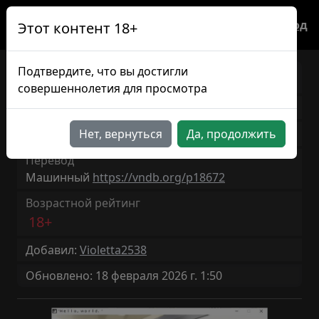
Вход
Этот контент 18+
Подтвердите, что вы достигли
"Hello, world."
JP/RU
совершеннолетия для просмотра
Версия игры: 1.15
71ч 15мин
Нет, вернуться
Да, продолжить
Продолжительность: ~
Перевод
Машинный
https://vndb.org/p18672
Возрастной рейтинг
18+
Добавил:
Violetta2538
Обновлено: 18 февраля 2026 г. 1:50