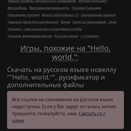
Низкий уровень сексуального содержания
Япония будущего
Автомобиль
Виртуальная реальность
Героиня Одзусама
Неуклюжая героиня
Много событийных CG
Центральная героиня
Главный герой бесчувственный
Взлом
Один из персонажей - лоли
Героиня - член школьного спортивного клуба
Героиня, владеющая мечом
Кусочек жизни
+ спойлеры
Игры, похожие на "Hello,
world."
:
Скачать на русском языке новеллу
""Hello, world."", русификатор и
дополнительные файлы
Все ссылки на скачивание на русском языке
недоступны. Если у Вас вдруг осталась копия,
пришлите, пожалуйста, нам.
Связаться с
нами
.