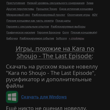
Преступление
Низкий уровень сексуального содержания
Зима
Другие перспективы
Прошлое Токио
Одна истинная концовка
Межрасовый секс
Разблокируемый пролог
Окончание игры
ADV
Плохие концовки как часть сюжета
Показ даты
Героиня с сексуальным опытом
Разблокируемые выборы
Графическое насилие
Героиня Брокона
Gore
Плохая концовка(и)
Бабочка
Разблокируемое событие
Softcore
+ спойлеры
Игры, похожие на Kara no
Shoujo - The Last Episode
:
Скачать на русском языке новеллу
"Kara no Shoujo - The Last Episode",
русификатор и дополнительные
файлы
Скачать для Windows
Ещё никто не оценил новеллу.