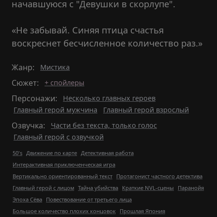
начавшуюся с "Девушки в скорлупе".
«Не забывай. Синяя птица счастья
воскреснет бесчисленное количество раз.»
Жанр:
Мистика
Сюжет:
+ спойлеры
Персонажи:
Несколько главных героев
Главный герой мужчина
Главный герой взрослый
Озвучка:
Части без текста, только голос
Главный герой с озвучкой
50's
Движение по карте
Детективная работа
Интерактивная приключенческая игра
Вертикально ориентированный текст
Протагонист частного детектива
Главный герой с лицом
Тайна убийства
Краткие NVL-сцены
Паранойя
Эпоха Сёва
Повествование от третьего лица
Большое количество плохих концовок
Прошлая Япония