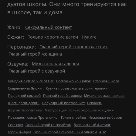
дуэтов школы. Они много тренируются как
в школе, так и дома.
Жанр:
Сексуальный контент
Сюжет:
Только короткие ветки
Нукиге
Персонажи:
Главный герой старшеклассник
Главный герой женщина
Озвучка:
Музыкальная галерея
Главный герой с озвучкой
Комедия в стиле Slice of Life
Несколько концовок
Старшая школа
Современная Япония
Кузина протагониста в роли героини
Под одной крышей
Главный герой с лицом
Миссионерская позиция
Шестьдесят девять
Популярный протагонист
Ревность
Другие перспективы
Мастурбация
Только хорошие концовки
Президент класса Протагонист
Голые спрайты
Несколько выборов
Секс стоя
Главный герой со спрайтом
Вагинальный фистинг
Героиня-идол
Главный герой с сексуальным опытом
ADV