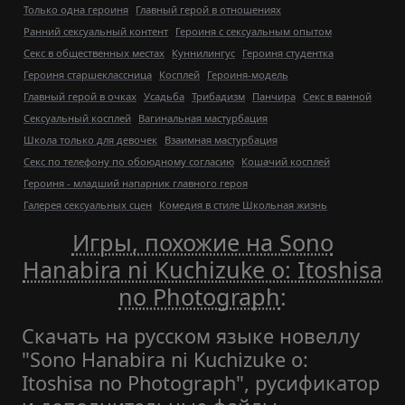
Только одна героиня
Главный герой в отношениях
Ранний сексуальный контент
Героиня с сексуальным опытом
Секс в общественных местах
Куннилингус
Героиня студентка
Героиня старшеклассница
Косплей
Героиня-модель
Главный герой в очках
Усадьба
Трибадизм
Панчира
Секс в ванной
Сексуальный косплей
Вагинальная мастурбация
Школа только для девочек
Взаимная мастурбация
Секс по телефону по обоюдному согласию
Кошачий косплей
Героиня - младший напарник главного героя
Галерея сексуальных сцен
Комедия в стиле Школьная жизнь
Игры, похожие на Sono
Hanabira ni Kuchizuke o: Itoshisa
no Photograph
:
Скачать на русском языке новеллу
"Sono Hanabira ni Kuchizuke o:
Itoshisa no Photograph", русификатор