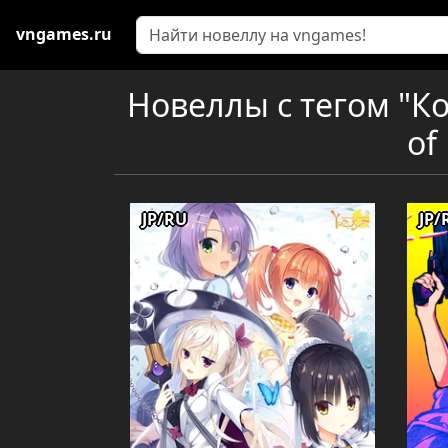
vngames.ru
Новеллы с тегом "Коме
of
JP/RU
JP/