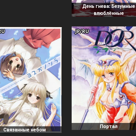
День гнева: Безумные
влюблённые
RU
JP/RU
Портал
Связанные небом