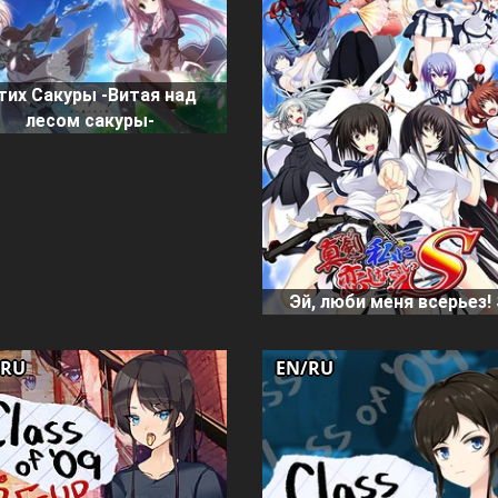
тих Сакуры -Витая над
лесом сакуры-
Эй, люби меня всерьез!
/RU
EN/RU