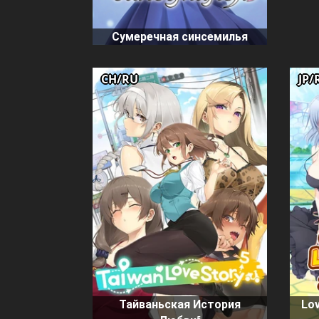
Сумеречная синсемилья
CH/RU
JP/
Тайваньская История
Lov