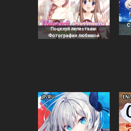
С
Поцелуй лепесткам:
Фотография любимой
JP/RU
EN