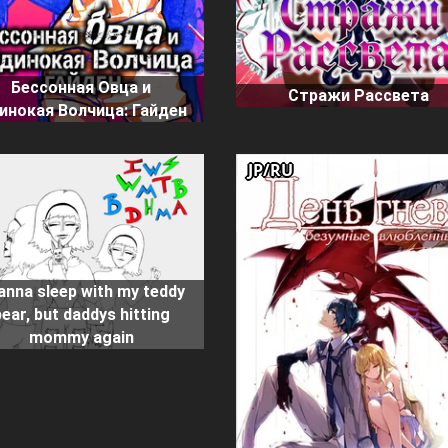
Бессонная Овца и
Стражи Рассвета
инокая Волчица: Гайден
JP/RU
wanna sleep with my teddy
bear, but daddys hitting
mommy again