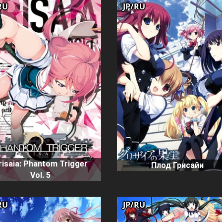
RU
JP/RU
risaia: Phantom Trigger
Плод Грисайи
Vol. 5
RU
JP/RU