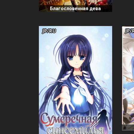
Благословенная дева
JP/RU
JP/