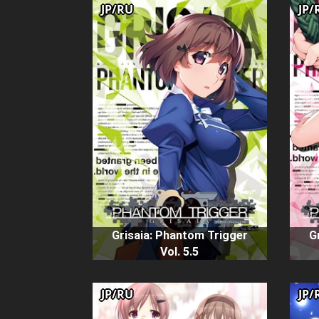
JP/RU
JP/
Grisaia: Phantom Trigger
G
Vol. 5.5
JP/RU
JP/