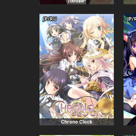
Любви⁵
JP/RU
JP/
Chrono Clock