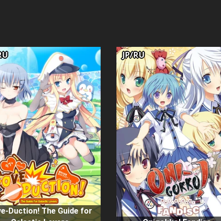
RU
JP/RU
e-Duction! The Guide for