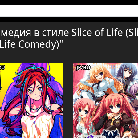
дия в стиле Slice of Life (Sl
 Life Comedy)"
RU
JP/RU