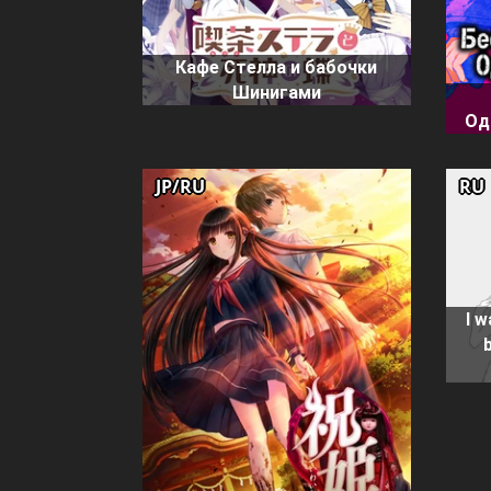
Кафе Стелла и бабочки
Шинигами
Од
JP/RU
RU
I 