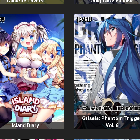
Galactic Lovers
Onigokko! Fandisc
RU
JP/RU
Grisaia: Phantom Trigge
Island Diary
Vol. 6