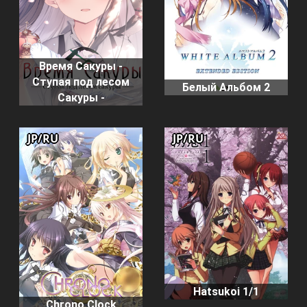
Время Сакуры -
Ступая под лесом
Белый Альбом 2
Сакуры -
JP/RU
JP/RU
Hatsukoi 1/1
Chrono Clock