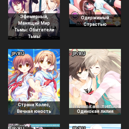
Эфемерный,
Одержимый
Манящий Мир
Страстью
Тьмы: Обитатели
Тьмы
JP/RU
JP/RU
Страна Колес,
Вечная юность
Одинокая лилия
JP/RU
JP/RU