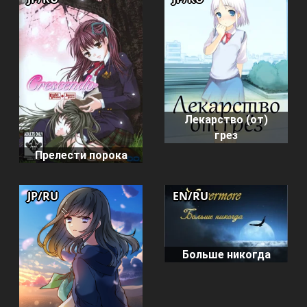
Лекарство (от)
грез
Прелести порока
JP/RU
EN/RU
Больше никогда