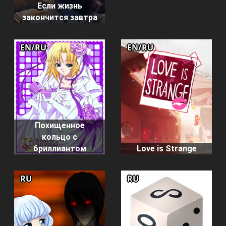
Если жизнь
закончится завтра
EN/RU
EN/RU
Похищенное
кольцо с
бриллиантом
Love is Strange
RU
RU