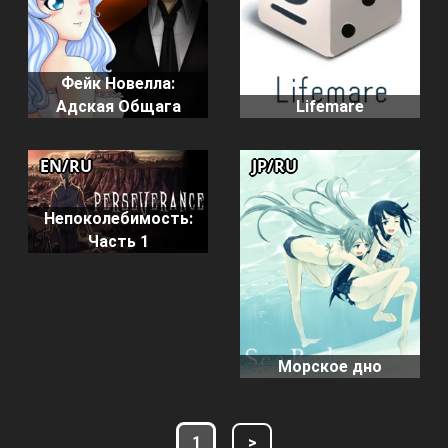
Фейк Новелла:
Адская Общага
Lifemare
EN/RU
JP/RU
Непоколебимость:
Часть 1
Морское дно
1
>