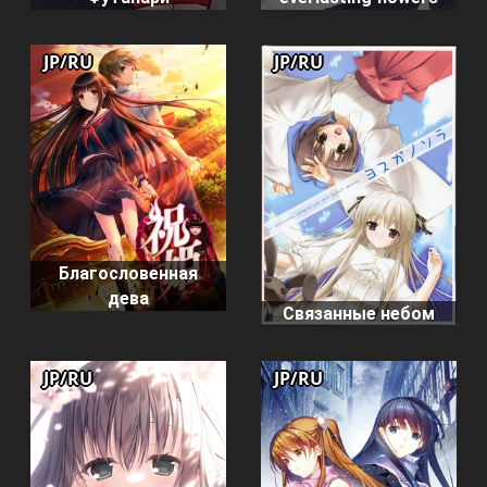
JP/RU
JP/RU
Благословенная
дева
Связанные небом
JP/RU
JP/RU