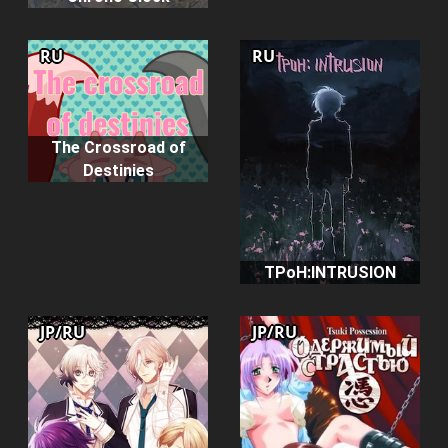
RU
RU
The Crossroad of
Destinies
TPoH:INTRUSION
JP/RU
JP/RU