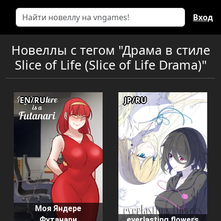
Вход
Новеллы с тегом "Драма в стиле
Slice of Life (Slice of Life Drama)"
EN/RU
JP/RU
Моя Яндере
Футанари
everlasting flowers