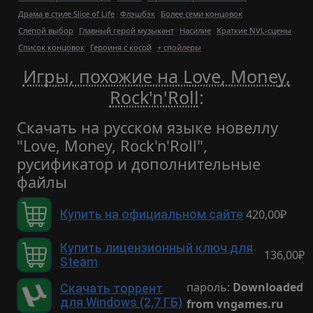
Драма в стиле Slice of Life
Флэшбэк
Более семи концовок
Слепой выбор
Главный герой музыкант
Насилие
Краткие NVL-сцены
Список концовок
Героиня с косой
+ спойлеры
Игры, похожие на Love, Money,
Rock'n'Roll
:
Скачать на русском языке новеллу
"Love, Money, Rock'n'Roll",
русификатор и дополнительные
файлы
420,00₽
Купить на официальном сайте
Купить лицензионный ключ для
136,00₽
Steam
пароль:
Downloaded
Скачать торрент
для Windows (2,7 ГБ)
from vngames.ru