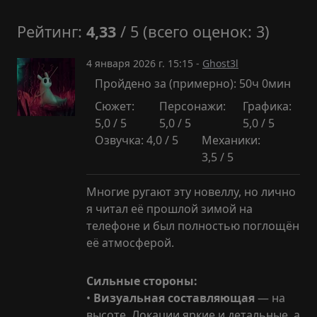
Рейтинг:
4,33
/ 5 (всего оценок: 3)
4 января 2026 г. 15:15 -
Ghost3l
Пройдено за (примерно): 50ч 0мин
Сюжет:
Персонажи:
Графика:
5,0 / 5
5,0 / 5
5,0 / 5
Озвучка: 4,0 / 5
Механики:
3,5 / 5
Многие ругают эту новеллу, но лично
я читал её прошлой зимой на
телефоне и был полностью поглощён
её атмосферой.
Сильные стороны:
•
Визуальная составляющая
— на
высоте. Локации яркие и детальные, а