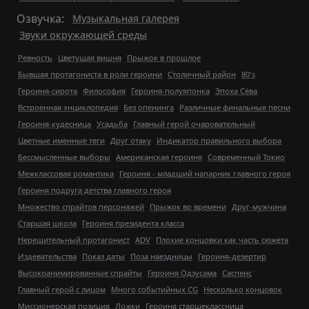
Озвучка:
Музыкальная галерея
Звуки окружающей среды
Ревность
Цветущая вишня
Прыжок в прошлое
Бывшая протагониста в роли героини
Столичный район
80's
Героиня-сирота
Философия
Героиня-полуяпонка
Эпоха Сёва
Встроенная энциклопедия
Без опенинга
Различные финальные песни
Героиня-кудесница
Усадьба
Главный герой очаровательный
Цветные именные теги
Друг отаку
Индикатор правильного выбора
Бессмысленные выборы
Американская героиня
Современный Токио
Межклассовая романтика
Героиня - младший напарник главного героя
Героиня подруга детства главного героя
Множество спрайтов персонажей
Прыжок во времени
Друг-мужчина
Старшая школа
Героиня президента класса
Нерешительный протагонист
ADV
Плохие концовки как часть сюжета
Издевательства
Показ даты
Поза наездницы
Героиня-дезертир
Высокоанимированные спрайты
Героиня Одзусама
Саспенс
Главный герой с лицом
Много событийных CG
Несколько концовок
Миссионерская позиция
Ложки
Героиня старшеклассница