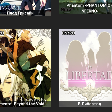
Phantom -PHANTOM O
INFERNO-
Плод Грисайи
RU
EN/RU
В Либертад
mento -Beyond the Void-