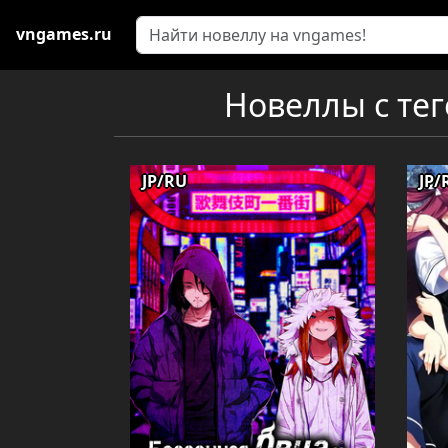
vngames.ru
Новеллы с тег
JP/RU
JP/