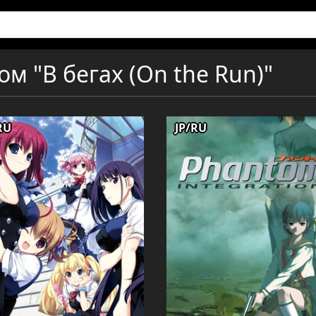
ом "В бегах (On the Run)"
RU
JP/RU