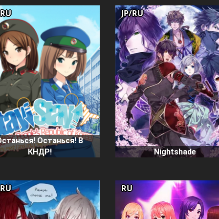
/RU
JP/RU
Останься! Останься! В
КНДР!
Nightshade
/RU
RU