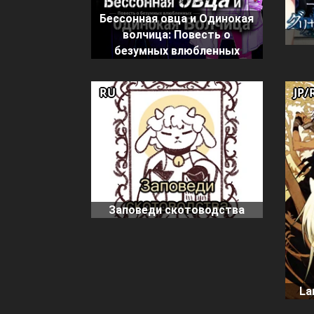
Бессонная овца и Одинокая
волчица: Повесть о
безумных влюбленных
RU
JP/
Заповеди скотоводства
La