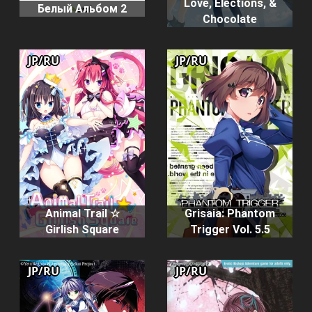
Love, Elections, &
Белый Альбом 2
Chocolate
JP/RU
JP/RU
Animal Trail ☆
Grisaia: Phantom
Girlish Square
Trigger Vol. 5.5
JP/RU
JP/RU