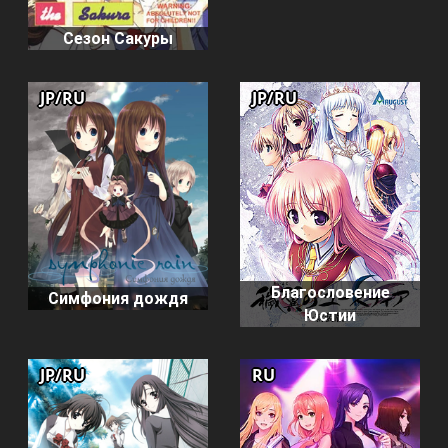
Сезон Сакуры
JP/RU
JP/RU
Благословение
Симфония дождя
Юстии
JP/RU
RU