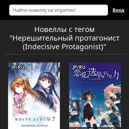
Вход
Новеллы с тегом
"Нерешительный протагонист
(Indecisive Protagonist)"
JP/RU
JP/RU