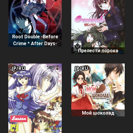
Root Double -Before
Crime * After Days-
Прелести порока
JP/RU
JP/RU
Мой шоколад