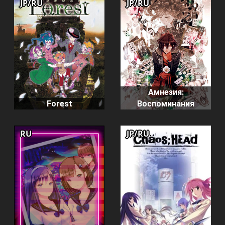
JP/RU
JP/RU
Амнезия:
Forest
Воспоминания
RU
JP/RU