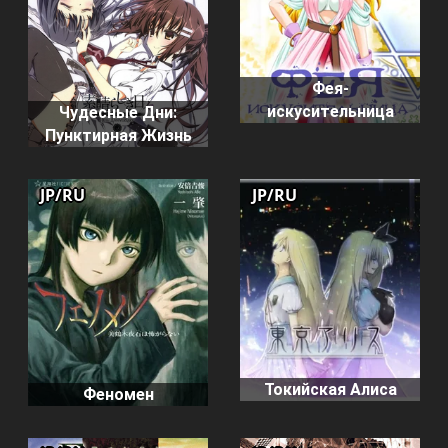
Фея-
искусительница
Чудесные Дни:
Пунктирная Жизнь
JP/RU
JP/RU
Токийская Алиса
Феномен