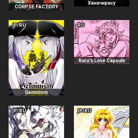
Ханачирасу
CORPSE FACTORY
JP/RU
RU
Ruru's Love Capsule
Geminism
JP/RU
JP/RU