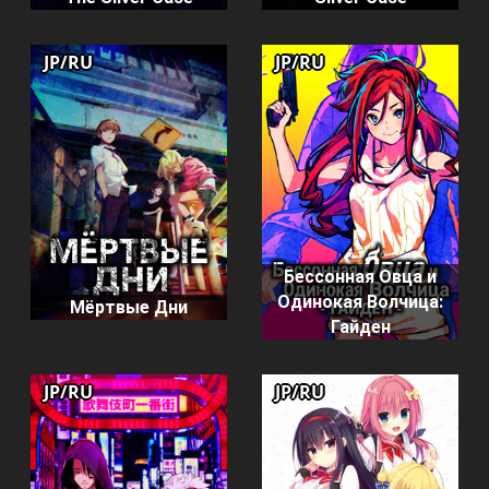
JP/RU
JP/RU
Бессонная Овца и
Одинокая Волчица:
Мёртвые Дни
Гайден
JP/RU
JP/RU