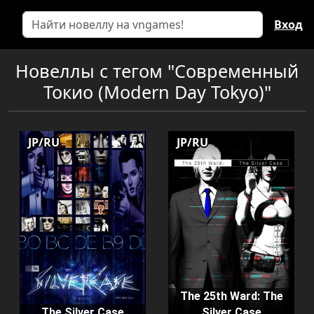
Вход
Новеллы с тегом "Современный
Токио (Modern Day Tokyo)"
JP/RU
JP/RU
The 25th Ward: The
The Silver Case
Silver Case