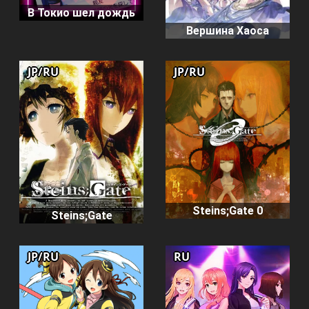
В Токио шел дождь
Вершина Хаоса
JP/RU
JP/RU
Steins;Gate 0
Steins;Gate
JP/RU
RU