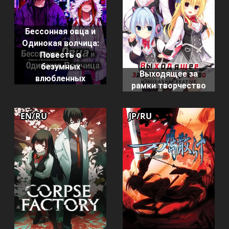
Бессонная овца и
Одинокая волчица:
Повесть о
безумных
Выходящее за
влюбленных
рамки творчество
EN/RU
JP/RU