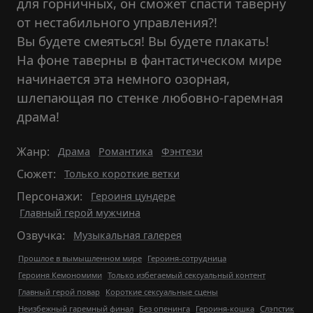
для горничных, он сможет спасти таверну
от нестабильного управления?!
Вы будете смеяться! Вы будете плакать!
На фоне таверны в фантастическом мире
начинается эта немного озорная,
шлепающая по стенке любовно-гаремная
драма!
Жанр:
Драма
Романтика
Фэнтези
Сюжет:
Только короткие ветки
Персонажи:
Героиня цундере
Главный герой мужчина
Озвучка:
Музыкальная галерея
Прошлое в вымышленном мире
Героиня-сотрудница
Героиня Кемономими
Только избегаемый сексуальный контент
Главный герой повар
Короткие сексуальные сцены
Неизбежный гаремный финал
Без опенинга
Героиня-кошка
Слэпстик