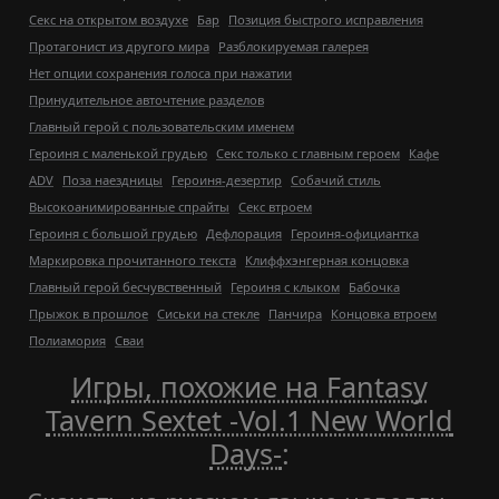
Секс на открытом воздухе
Бар
Позиция быстрого исправления
Протагонист из другого мира
Разблокируемая галерея
Нет опции сохранения голоса при нажатии
Принудительное авточтение разделов
Главный герой с пользовательским именем
Героиня с маленькой грудью
Секс только с главным героем
Кафе
ADV
Поза наездницы
Героиня-дезертир
Собачий стиль
Высокоанимированные спрайты
Секс втроем
Героиня с большой грудью
Дефлорация
Героиня-официантка
Маркировка прочитанного текста
Клиффхэнгерная концовка
Главный герой бесчувственный
Героиня с клыком
Бабочка
Прыжок в прошлое
Сиськи на стекле
Панчира
Концовка втроем
Полиамория
Сваи
Игры, похожие на Fantasy
Tavern Sextet -Vol.1 New World
Days-
: