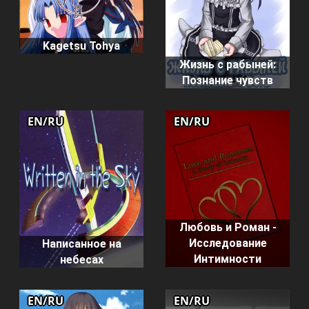
Kagetsu Tohya
Жизнь с рабыней:
Познание чувств
EN/RU
EN/RU
Любовь и Роман -
Исследование
Написанное на
Интимности
небесах
EN/RU
EN/RU