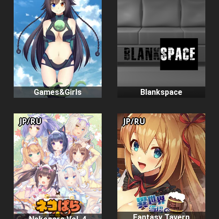
Games&Girls
Blankspace
JP/RU
JP/RU
Fantasy Tavern