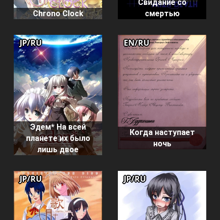
Свидание со
Chrono Clock
смертью
JP/RU
EN/RU
Эдем* На всей
Когда наступает
планете их было
ночь
лишь двое
JP/RU
JP/RU