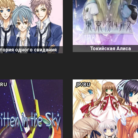
Токийская Алиса
тория одного свидания
/RU
JP/RU