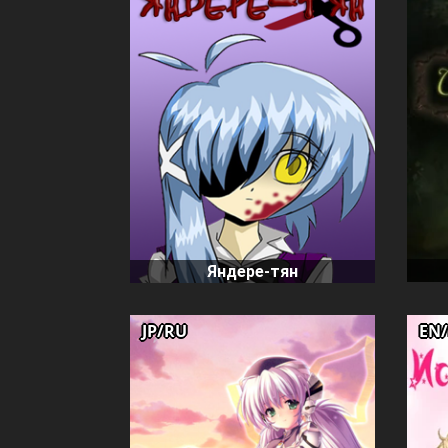
Яндере-тян
JP/RU
EN