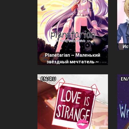
Ис
Planetarian ~ Маленький
звёздный мечтатель ~
EN/RU
EN