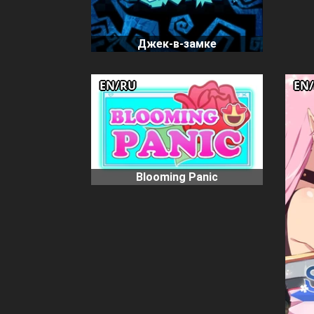
Джек-в-замке
EN/RU
EN
Blooming Panic