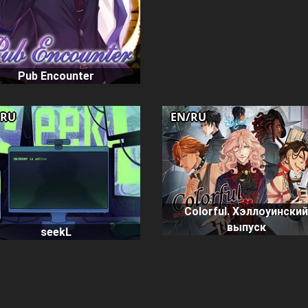
Pub Encounter
/RU
EN/RU
Colorful. Хэллоуински
выпуск
seekL