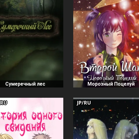
Сумеречный лес
Морозный Поцелуй
/RU
JP/RU