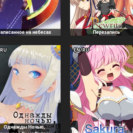
аписанное на небесах
Перезапись
/RU
EN/RU
Однажды Ночью,