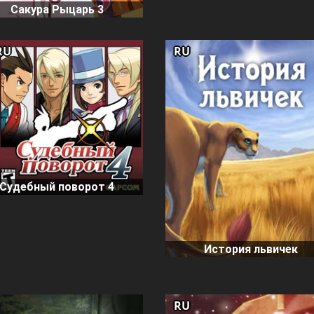
Сакура Рыцарь 3
RU
RU
Судебный поворот 4
История львичек
RU