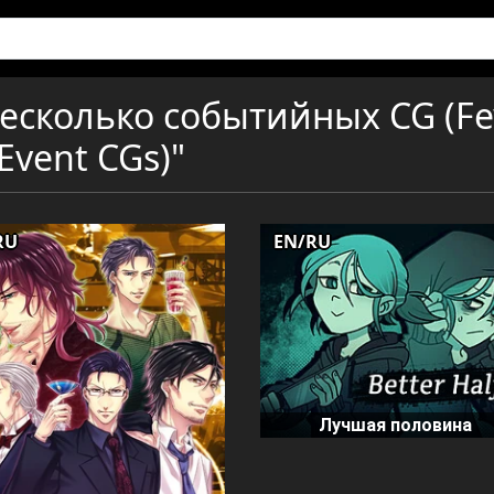
Несколько событийных CG (F
Event CGs)"
RU
EN/RU
Лучшая половина