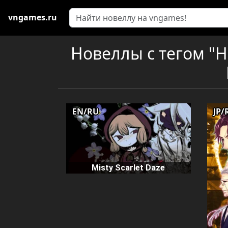
vngames.ru
Новеллы с тегом "
EN/RU
JP/
Misty Scarlet Daze