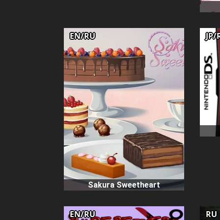
EN/RU
JP/
Sakura Sweetheart
EN/RU
RU