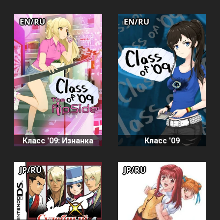
EN/RU
EN/RU
Класс '09: Изнанка
Класс '09
JP/RU
JP/RU