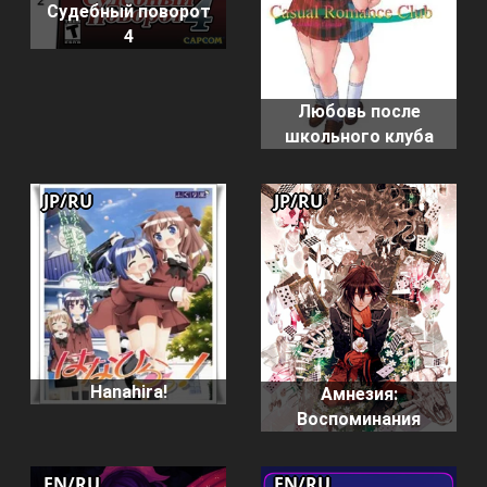
Судебный поворот
4
Любовь после
школьного клуба
JP/RU
JP/RU
Hanahira!
Амнезия:
Воспоминания
EN/RU
EN/RU