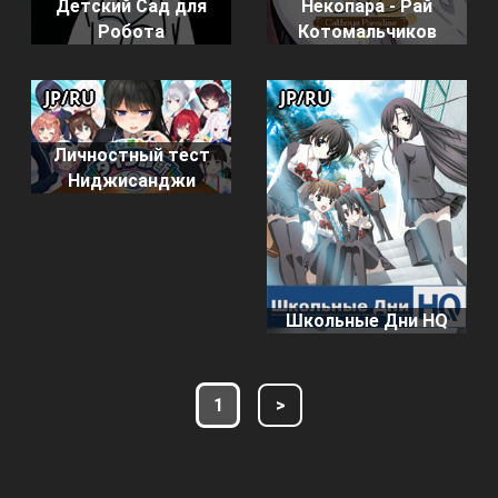
Детский Сад для
Некопара - Рай
Робота
Котомальчиков
JP/RU
JP/RU
Личностный тест
Ниджисанджи
Школьные Дни HQ
1
>