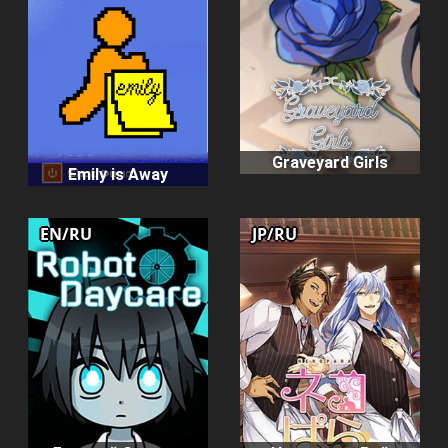
Graveyard Girls
Emily is Away
EN/RU
JP/RU