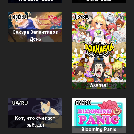
EN/RU
JP/RU
Сакура Валентинов
День
Axanael
UA/RU
EN/RU
Кот, что считает
звёзды
Blooming Panic