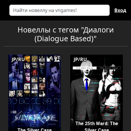
Вход
Новеллы с тегом "Диалоги
(Dialogue Based)"
JP/RU
JP/RU
The 25th Ward: The
The Silver Case
Silver Case