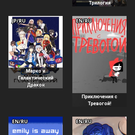
Трилогия
JP/RU
EN/RU
Марко и
Галактический
Дракон
Приключения с
Тревогой!
EN/RU
EN/RU