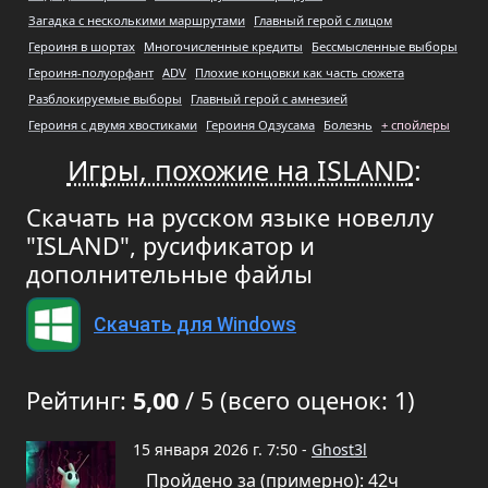
Загадка с несколькими маршрутами
Главный герой с лицом
Героиня в шортах
Многочисленные кредиты
Бессмысленные выборы
Героиня-полуорфант
ADV
Плохие концовки как часть сюжета
Разблокируемые выборы
Главный герой с амнезией
Героиня с двумя хвостиками
Героиня Одзусама
Болезнь
+ спойлеры
Игры, похожие на ISLAND
:
Скачать на русском языке новеллу
"ISLAND", русификатор и
дополнительные файлы
Скачать для Windows
Рейтинг:
5,00
/ 5 (всего оценок: 1)
15 января 2026 г. 7:50 -
Ghost3l
Пройдено за (примерно): 42ч