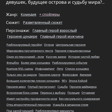
девушек, будущее острова и судьбу мира?..
Жанр:
Комедия
+ спойлеры
Сюжет:
Разветвленный сюжет
Персонажи:
Главный герой взрослый
Героиня цундере
Главный герой мужчина
Разблокируемый герой(и)
Остров
Центральная героиня
Маркировка прочитанного текста
Героиня старшеклассница
Один из персонажей - лоли
Кусочек жизни
История чистой любви
Флэшбэк
Более семи концовок
Разблокируемое событие
Краткие NVL-сцены
Инфодампинг
Лето
Список концовок
Только секс за кадром
Героиня-сирота
Философия
Амнезия
Большое количество плохих концовок
90's
Эпоха Хэйсэй
Героиня-мико
Глупый протагонист
Судьба
Героиня-майядерка
Встроенная блок-схема
Переход к выбору
Полиция
Отчаяние
Имеет настройку прозрачности окна
Без сексуального содержания
Отец второстепенный персонаж
Усадьба в западном стиле
Под одной крышей
Разблокируемые маршруты