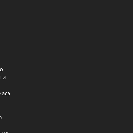
о
 и
насэ
о