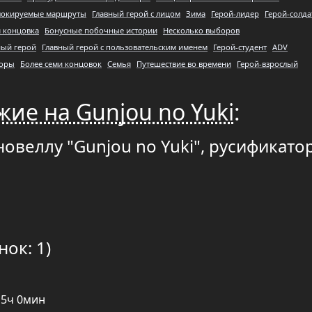
локируемые маршруты
Главный герой с лицом
Зима
Герой-лидер
Герой-солда
 концовка
Бонусные побочные истории
Несколько выборов
ый герой
Главный герой с пользовательским именем
Герой-студент
ADV
боры
Более семи концовок
Семья
Путешествие во времени
Герой-взрослый
жие на Gunjou no Yuki
:
новеллу "Gunjou no Yuki", русификато
нок: 1)
15ч 0мин