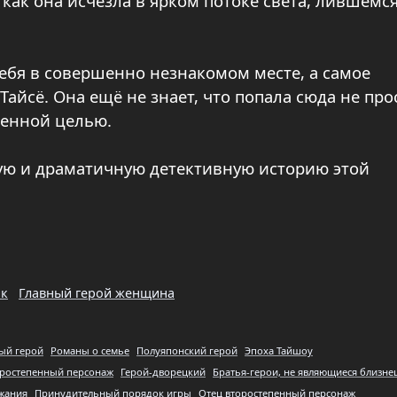
 как она исчезла в ярком потоке света, лившемся
ебя в совершенно незнакомом месте, а самое
Тайсё. Она ещё не знает, что попала сюда не про
ленной целью.
кую и драматичную детективную историю этой
ик
Главный герой женщина
ый герой
Романы о семье
Полуяпонский герой
Эпоха Тайшоу
оростепенный персонаж
Герой-дворецкий
Братья-герои, не являющиеся близне
ржания
Принудительный порядок игры
Отец второстепенный персонаж