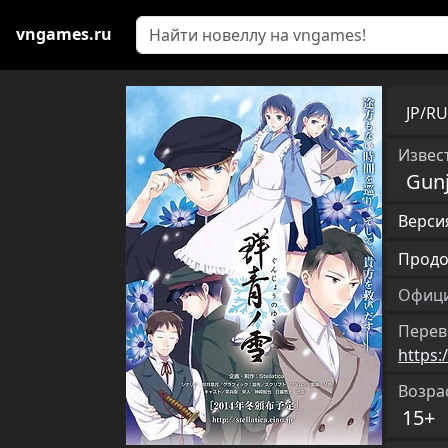
vngames.ru
JP/R
Извест
Gunj
Версия
Продо
Офици
Перев
https:
Возра
15+