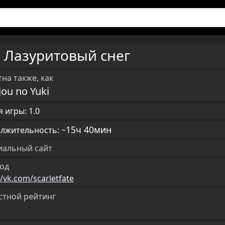
Лазуритовый снег
U
на также, как
ou no Yuki
 игры: 1.0
15ч 40мин
лжительность: ~
альный сайт
од
//vk.com/scarletfate
стной рейтинг