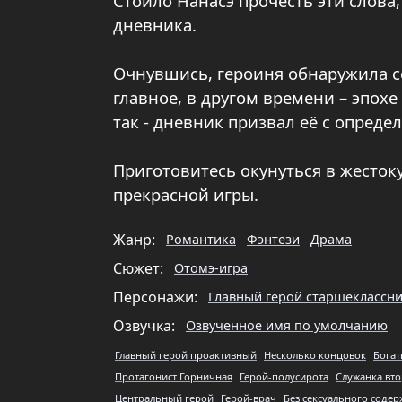
Стоило Нанасэ прочесть эти слова,
дневника.
Очнувшись, героиня обнаружила с
главное, в другом времени – эпохе 
так - дневник призвал её с опреде
Приготовитесь окунуться в жесто
прекрасной игры.
Жанр:
Романтика
Фэнтези
Драма
Сюжет:
Отомэ-игра
Персонажи:
Главный герой старшеклассн
Озвучка:
Озвученное имя по умолчанию
Главный герой проактивный
Несколько концовок
Богат
Протагонист Горничная
Герой-полусирота
Служанка вт
Центральный герой
Герой-врач
Без сексуального соде