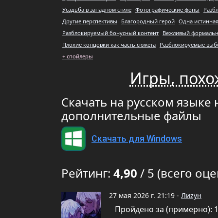
Усадьба в западном стиле
Фотографические фоны
Разб
Другие перспективы
Благородный герой
Одна истинная
Разблокируемый бонусный контент
Вежливый формальн
Плохие концовки как часть сюжета
Разблокируемые вы
+ спойлеры
Игры, похо
Скачать на русском языке 
дополнительные файлы
Скачать для Windows
Рейтинг:
4,90
/ 5 (всего оце
27 мая 2026 г. 21:19 -
Лиzун
Пройдено за (примерно): 