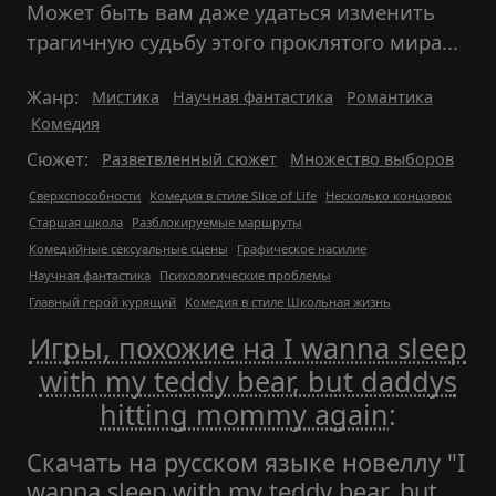
Может быть вам даже удаться изменить
трагичную судьбу этого проклятого мира...
Жанр:
Мистика
Научная фантастика
Романтика
Комедия
Сюжет:
Разветвленный сюжет
Множество выборов
Сверхспособности
Комедия в стиле Slice of Life
Несколько концовок
Старшая школа
Разблокируемые маршруты
Комедийные сексуальные сцены
Графическое насилие
Научная фантастика
Психологические проблемы
Главный герой курящий
Комедия в стиле Школьная жизнь
Игры, похожие на I wanna sleep
with my teddy bear, but daddys
hitting mommy again
:
Скачать на русском языке новеллу "I
wanna sleep with my teddy bear, but