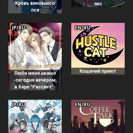
Кровь виновного
лес
пса
JP/RU
EN/RU
Кошачий приют
Люби меня нежно
-сегодня вечером,
в баре "Рассвет"-
JP/RU
EN/RU