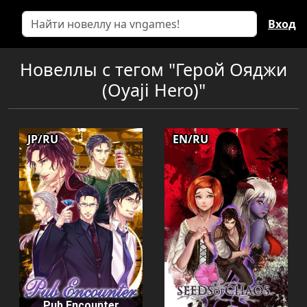
Вход
Новеллы с тегом "Герой Ояджи
(Oyaji Hero)"
JP/RU
EN/RU
Pub Encounter