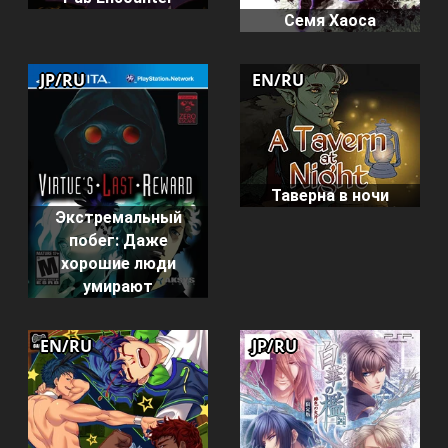
Семя Хаоса
JP/RU
EN/RU
Таверна в ночи
Экстремальный
побег: Даже
хорошие люди
умирают
EN/RU
JP/RU