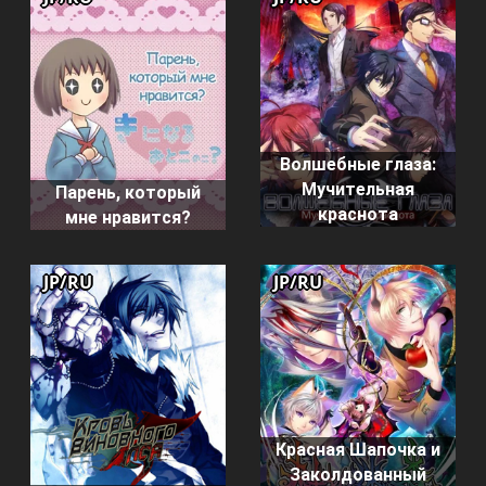
Волшебные глаза:
Мучительная
Парень, который
краснота
мне нравится?
JP/RU
JP/RU
Красная Шапочка и
Заколдованный