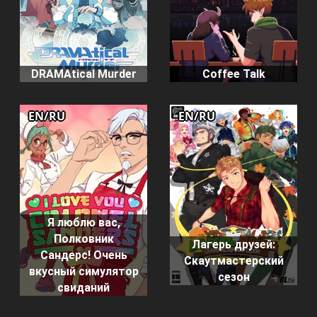
DRAMAtical Murder
Coffee Talk
EN/RU
EN/RU
Я люблю вас,
Полковник
Лагерь друзей:
Сандерс! Очень
Скаутмастерский
вкусный симулятор
сезон
свиданий