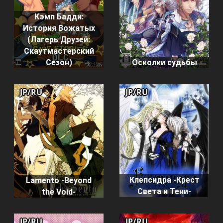
Кэмп Бадди:
История Вожатых
(Лагерь Друзей:
Скаутмастерский
Сезон)
Осколки судьбы
JP/RU
JP/RU
Клепсидра -Крест
Lamento -Beyond
Света и Тени-
the Void-
JP/RU
JP/RU