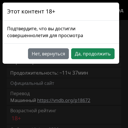
Вход
Этот контент 18+
Подтвердите, что вы достигли
Pub Encounter
JP/RU
совершеннолетия для просмотра
Известна также, как
Dandy Shot
Нет, вернуться
Да, продолжить
Версия игры: 1.0
11ч 37мин
Продолжительность: ~
Официальный сайт
Перевод
Машинный
https://vndb.org/p18672
Возрастной рейтинг
18+