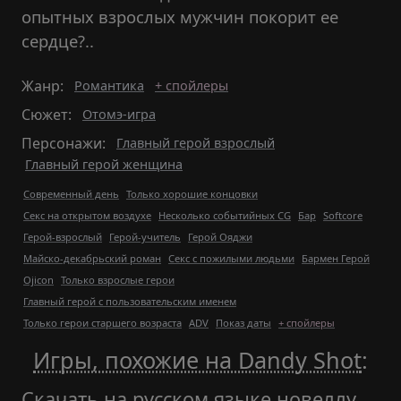
опытных взрослых мужчин покорит ее
сердце?..
Жанр:
Романтика
+ спойлеры
Сюжет:
Отомэ-игра
Персонажи:
Главный герой взрослый
Главный герой женщина
Современный день
Только хорошие концовки
Секс на открытом воздухе
Несколько событийных CG
Бар
Softcore
Герой-взрослый
Герой-учитель
Герой Ояджи
Майско-декабрьский роман
Секс с пожилыми людьми
Бармен Герой
Ojicon
Только взрослые герои
Главный герой с пользовательским именем
Только герои старшего возраста
ADV
Показ даты
+ спойлеры
Игры, похожие на Dandy Shot
:
Скачать на русском языке новеллу