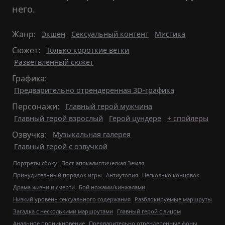
него.
Жанр:
Экшен
Сексуальный контент
Мистика
Сюжет:
Только короткие ветки
Разветвленный сюжет
Графика:
Предварительно отрендеренная 3D-графика
Персонажи:
Главный герой мужчина
Главный герой взрослый
Герой цундере
+ спойлеры
Озвучка:
Музыкальная галерея
Главный герой с озвучкой
Портреты сбоку
Пост-апокалиптическая Земля
Принудительный порядок игры
Антиутопия
Несколько концовок
Драма жизни и смерти
Бой ножами/кинжалами
Низкий уровень сексуального содержания
Разблокируемые маршруты
Загадка с несколькими маршрутами
Главный герой с лицом
Анальное проникновение
Предварительно отрендеренные фоны