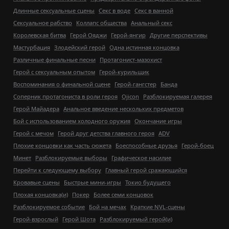
Длинные сексуальные сцены
Секс в воде
Секс в ванной
Сексуальное рабство
Коллапс общества
Анальный секс
Королевская битва
Герой Ояджи
Герой-янгир
Другие перспективы
Мастурбация
Злодейский герой
Одна истинная концовка
Различные финальные песни
Протагонист-мазохист
Герой с сексуальным опытом
Герой-курильщик
Воспоминания о финальной сцене
Герой-гангстер
Банда
Соперник протагониста в роли героя
Ojicon
Разблокируемая галерея
Герой Майадера
Анальное введение нескольких предметов
Бой с использованием холодного оружия
Окончание игры
Герой с мечом
Герой друг детства главного героя
ADV
Плохие концовки как часть сюжета
Боеспособные друзья
Герой-боец
Минет
Разблокируемые выборы
Графическое насилие
Перейти к следующему выбору
Главный герой сражающийся
Кровавые сцены
Быстрые мини-игры
Токио будущего
Плохая концовка(и)
Покер
Более семи концовок
Разблокируемое событие
Бой на мечах
Краткие NVL-сцены
Герой-взрослый
Герой Шота
Разблокируемый герой(и)