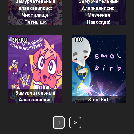
Замурчательный
Замурчательный
алапкалипсис:
Алапкалипсис:
Чистилище
Мяучения
Пятныша
Навсегда!
EN/RU
RU
Замурчательный
Алапкалипсис
Smol Birb
1
>