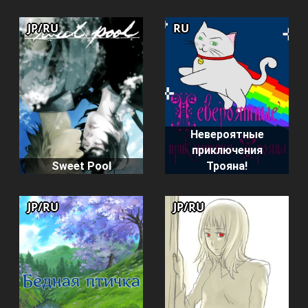
JP/RU
RU
Невероятные
приключения
Sweet Pool
Трояна!
JP/RU
JP/RU