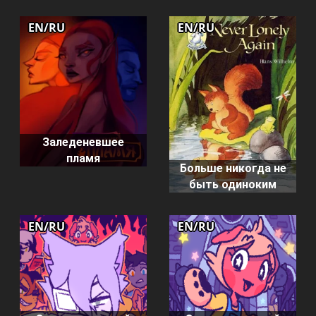
EN/RU
EN/RU
Заледеневшее
пламя
Больше никогда не
быть одиноким
EN/RU
EN/RU