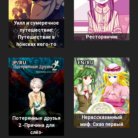
Уилл и сумеречное
путешествие:
Ресторанчик
Путешествие в
поисках кого-то
JP/RU
EN/RU
Нерассказанный
Потерянные друзья
миф. Сказ первый
2 -Причина для
слёз-