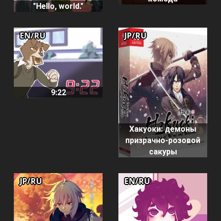
"Hello, world."
EN/RU
JP/RU
9:22
Хакуоки: демоны
призрачно-розовой
сакуры
JP/RU
EN/RU