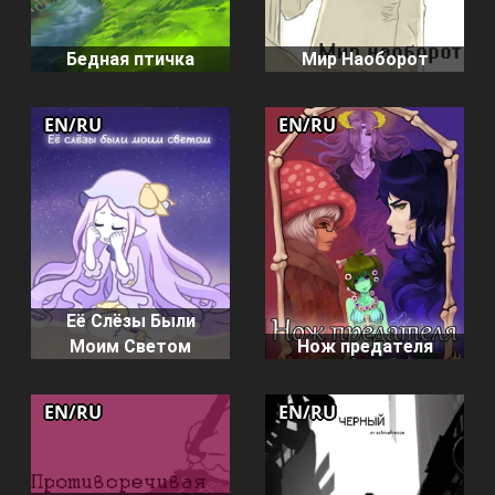
Бедная птичка
Мир Наоборот
EN/RU
EN/RU
Её Слёзы Были
Моим Светом
Нож предателя
EN/RU
EN/RU