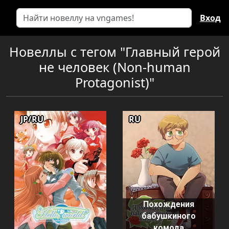
Вход
Новеллы с тегом "Главный герой
не человек (Non-human
Protagonist)"
JP/RU
RU
Похождения
бабушкиного
комода