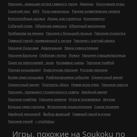
Героиня - младшая сестра главного героя
Демоны
Окончание игры
Сидячий секс
ADV
Поза наездницы
Раннее разветвление сюжета
Боеспособные друзья
Дилдо для страпона
Куннилингус
Собачий стиль
Обратная девушка
Обратный миссионер
Трибадизм на пенисе
Героиня с большой грудью
Героиня студентка
Главный герой, привязанный к сестре
Героиня с дзэттай-рёики
Героиня Одзусама
Дефлорация
Звуки совокупления
Героиня Брокона
Глубокая глотка
Ложки
Героиня старшеклассница
Один из персонажей - лоли
Кровавые сцены
Героиня-томбой
Плохая концовка(и)
Энергичная героиня
Русская героиня
Более семи концовок
Разблокируемое событие
Одиночный минет
Одиночный минет
Портреты сбоку
Новая игра плюс
Героиня-сирота
Героиня - президент студенческого совета
Двойной минет
Героиня-снайпер
Героиня демона
Игра в подземелье
Ангелы
Больше семи героинь
Встроенная энциклопедия
Сцена поцелуя
Двойной хендджоб
Выбор фракций
Главный герой в очках
Героиня-гений
+ спойлеры
Игры, похожие на Soukoku no