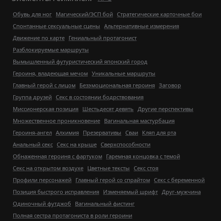
Обувь для ног
Магический/ЭСП бой
Стратегические карточные бои
Спонтанные сексуальные сцены
Альтернативные измерения
Движение по карте
Гениальный протагонист
Разблокируемые маршруты
Вымышленный футуристический японский город
Героиня, владеющая мечом
Уникальные маршруты
Главный герой с лицом
Безэмоциональная героиня
Заговор
Группа друзей
Секс в состоянии бодрствования
Миссионерская позиция
Шестьдесят девять
Другие перспективы
Множественное проникновение
Вагинальная мастурбация
Героиня-ангел
Алхимия
Презервативы
Сваи
Кляп для рта
Анальный секс
Секс на крыше
Сверхспособности
Обнаженная героиня с фартуком
Гаремная концовка с темой
Секс на открытом воздухе
Цветные тексты
Секс стоя
Профили персонажей
Главный герой со спрайтом
Секс с беременной
Позиция быстрого исправления
Изменяемый шрифт
Друг-мужчина
Одиночный футджоб
Вагинальный фистинг
Полная сестра протагониста в роли героини