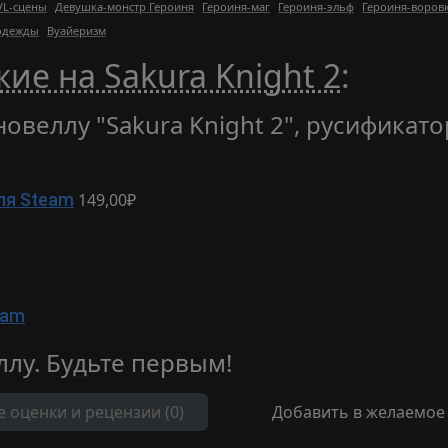
VL-сцены
Девушка-монстр Героиня
Героиня-маг
Героиня-эльф
Героиня-воров
одежды
Вуайеризм
ие на Sakura Knight 2
:
овеллу "Sakura Knight 2", русификато
149,00₽
ля Steam
eam
ллу. Будьте первым!
е оценки и рецензии (0)
Добавить в желаемое