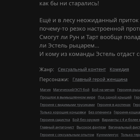
как бы ни старались!
Ещё и в лесу неожиданный приток 
почему-то резко настроенной прот
Смогут ли Рун и Тарт вообще пола
ли Эстель рыцарем…
И кому из команды Эстель отдаст с
Жанр:
Сексуальный контент
Комедия
Персонажи:
Главный герой женщина
Магия
Магический/ЭСП бой
Бой на мечах
Героиня-рыц
Прошлое в вымышленном мире
Под одной крышей
Гер
Героиня с видимыми трусиками
Героиня в доспехах
Гер
Только хорошие концовки
Без опенинга
Героиня-кошка
Героиня-садистка
Бой без оружия
Варианты с 4 и более
Главный антагонист
Высокое фэнтези
Вагинальный фис
Героиня с сексуальным опытом
Куннилингус
Только ге