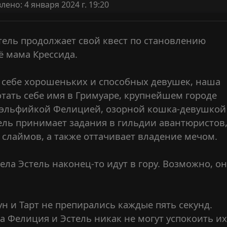
ено: 4 января 2024 г. 19:20
тель продолжает свой квест по становлению
ё мама Крессида.
 себе хорошеньких и способных девушек, наша
отать себе имя в Гримуаре, крупнейшем городе
 эльфийкой Фелицией, озорной кошка-девушкой
ель принимает задания в гильдии авантюристов
 слаймов, а также оттачивает владение мечом.
ела Эстель наконец-то идут в гору. Возможно, о
ун и Тарт не препирались каждые пять секунд.
а Фелиция и Эстель никак не могут успокоить их