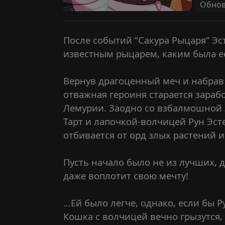
Обновл
После событий “Сакура Рыцаря” Эс
известным рыцарем, каким была е
Вернув драгоценный меч и набрав
отважная героиня старается зараб
Лемурии. Заодно со взбалмошной
Тарт и лапочкой-волчицей Рун Эст
отбивается от орд злых растений и
Пусть начало было не из лучших, д
даже воплотит свою мечту!
…Ей было легче, однако, если бы Р
Кошка с волчицей вечно грызутся, 