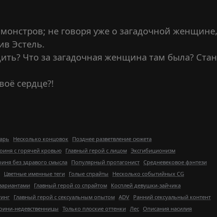
монстров; не говоря уже о загадочной женщине
ив Эстель.
дить? Что за загадочная женщина там была? Стан
воё сердце?!
арь
Несколько концовок
Позднее разветвление сюжета
оиня с горячей кровью
Главный герой с лицом
Эксгибиционизм
оиня без здравого смысла
Популярный протагонист
Средневековое фэнтези
Цветные именные теги
Голые спрайты
Несколько событийных CG
 вариантами
Главный герой со спрайтом
Косплей девушки-зайчика
тинг
Главный герой с сексуальным опытом
ADV
Ранний сексуальный контент
роини-недевственницы
Только плоские оттенки
Лес
Описания насилия