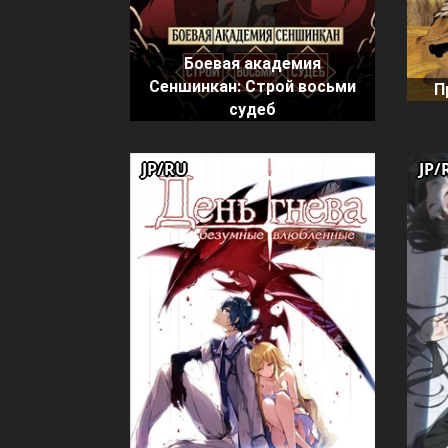
Боевая академия
Сеншинкан: Строй восьми
П
судеб
JP/RU
JP/