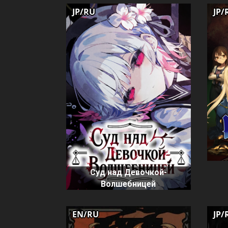
JP/RU
JP/
Суд над Девочкой-
Волшебницей
EN/RU
JP/