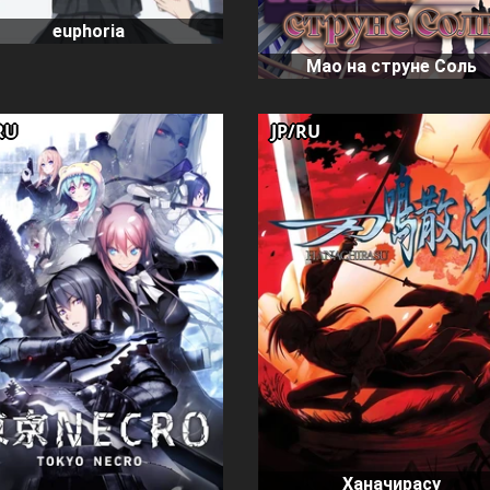
euphoria
Мао на струне Соль
RU
JP/RU
Ханачирасу