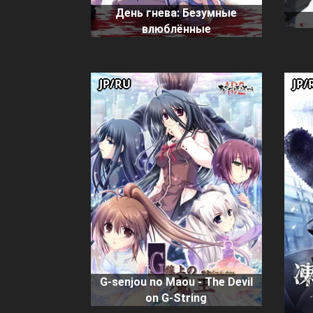
День гнева: Безумные
влюблённые
JP/RU
JP/
G-senjou no Maou - The Devil
on G-String