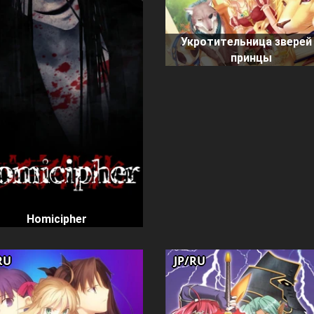
Укротительница зверей
принцы
Homicipher
RU
JP/RU