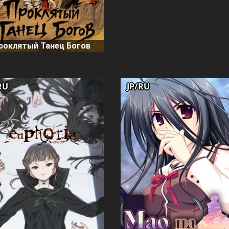
роклятый Танец Богов
RU
JP/RU