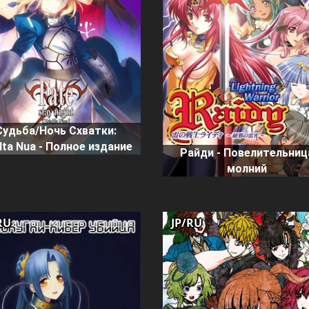
Судьба/Ночь Схватки:
lta Nua - Полное издание
Райди - Повелительниц
молний
RU
JP/RU