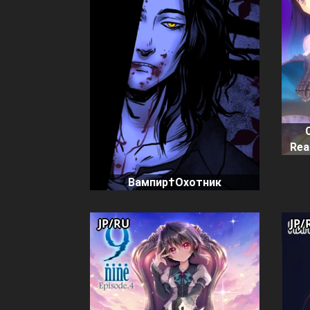
Rea
Вампир†Охотник
JP/RU
JP/