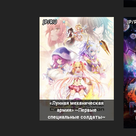
JP/RU
JP/
«Лунная механическая
армия» ~Первые
специальные солдаты~