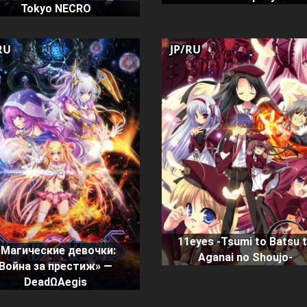
Tokyo NECRO
RU
JP/RU
11eyes -Tsumi to Batsu 
«Магические девочки:
Aganai no Shoujo-
Война за престиж» —
DeadΩAegis