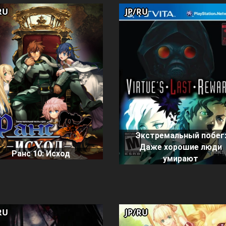
RU
JP/RU
Экстремальный побег
Даже хорошие люди
Ранс 10: Исход
умирают
RU
JP/RU