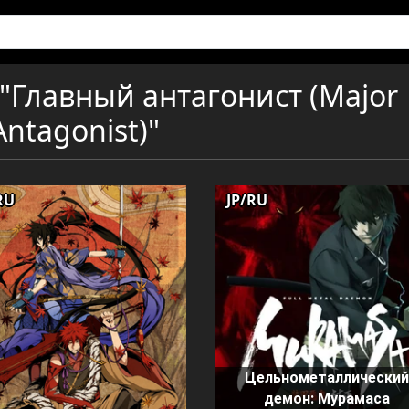
"Главный антагонист (Major
Antagonist)"
RU
JP/RU
Цельнометаллически
демон: Мурамаса