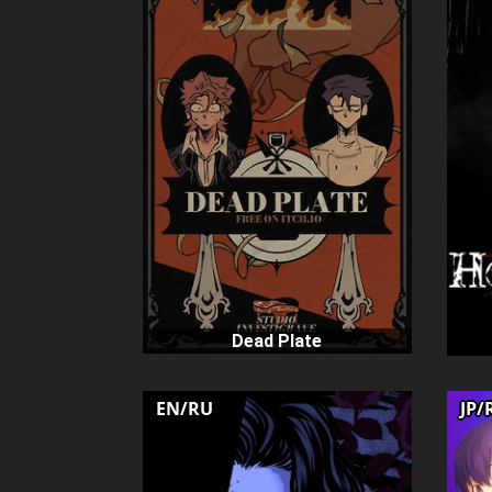
Dead Plate
EN/RU
JP/