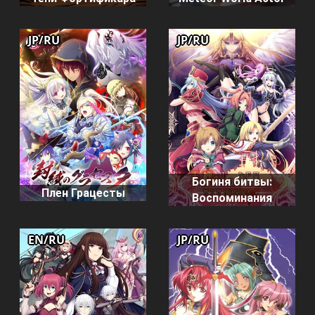
JP/RU
JP/RU
Богиня битвы:
Плен Грацесты
Воспоминания
EN/RU
JP/RU