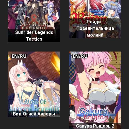
Райди -
Повелительница
Sunrider Legends
молний
Tactics
EN/RU
EN/RU
Вид Огней Авроры
Сакура Рыцарь 2