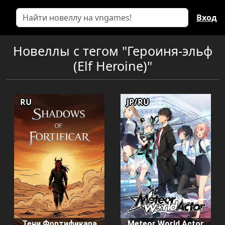
Вход
Новеллы с тегом "Героиня-эльф
(Elf Heroine)"
RU
JP/RU
Тени Фортификара
Meteor World Actor