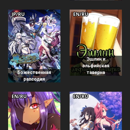
JP/RU
EN/RU
Эшлин и
эльфийская
таверна
Божественная
рапсодия
EN/RU
EN/RU