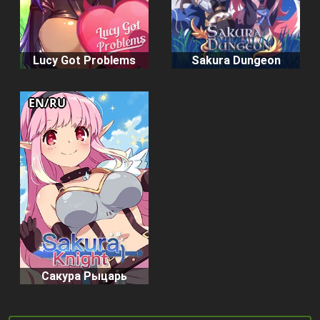
Lucy Got Problems
Sakura Dungeon
EN/RU
Сакура Рыцарь