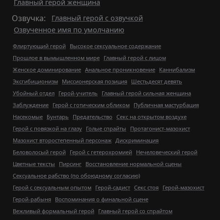
Главный герой женщина
Озвучка:
Главный герой с озвучкой
Озвученное имя по умолчанию
Флиртующий герой
Высокое сексуальное содержание
Прошлое в вымышленном мире
Главный герой с лицом
Женское доминирование
Анальное проникновение
Каннибализм
Эксгибиционизм
Миссионерская позиция
Шестьдесят девять
Убойный отдел
Герой-учитель
Главный герой сильная женщина
Заблуждение
Герой с готическим обликом
Публичная мастурбация
Насекомые
Бунтарь
Предательство
Секс на открытом воздухе
Герой с повязкой на глазу
Голые спрайты
Протагонист-мазохист
Мазохист второстепенный персонаж
Дискриминация
Беловолосый герой
Герой с гетерохромией
Нечеловеческий герой
Цветные тексты
Пирсинг
Восстановление нормальной сцены
Сексуальное рабство (по обоюдному согласию)
Герой с сексуальным опытом
Герой-садист
Секс стоя
Герой-мазохист
Герой-рабыня
Воспоминания о финальной сцене
Вежливый формальный герой
Главный герой со спрайтом