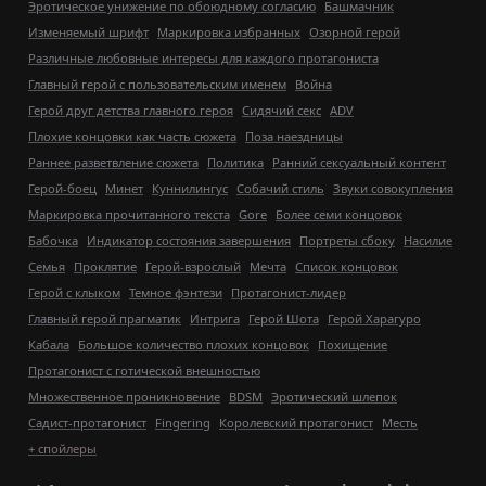
Эротическое унижение по обоюдному согласию
Башмачник
Изменяемый шрифт
Маркировка избранных
Озорной герой
Различные любовные интересы для каждого протагониста
Главный герой с пользовательским именем
Война
Герой друг детства главного героя
Сидячий секс
ADV
Плохие концовки как часть сюжета
Поза наездницы
Раннее разветвление сюжета
Политика
Ранний сексуальный контент
Герой-боец
Минет
Куннилингус
Собачий стиль
Звуки совокупления
Маркировка прочитанного текста
Gore
Более семи концовок
Бабочка
Индикатор состояния завершения
Портреты сбоку
Насилие
Семья
Проклятие
Герой-взрослый
Мечта
Список концовок
Герой с клыком
Темное фэнтези
Протагонист-лидер
Главный герой прагматик
Интрига
Герой Шота
Герой Харагуро
Кабала
Большое количество плохих концовок
Похищение
Протагонист с готической внешностью
Множественное проникновение
BDSM
Эротический шлепок
Садист-протагонист
Fingering
Королевский протагонист
Месть
+ спойлеры