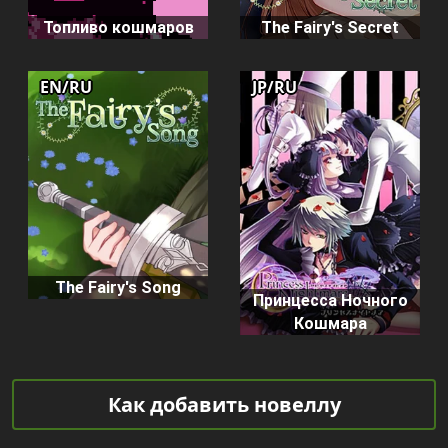
Топливо кошмаров
The Fairy's Secret
EN/RU
JP/RU
The Fairy's Song
Принцесса Ночного
Кошмара
Как добавить новеллу