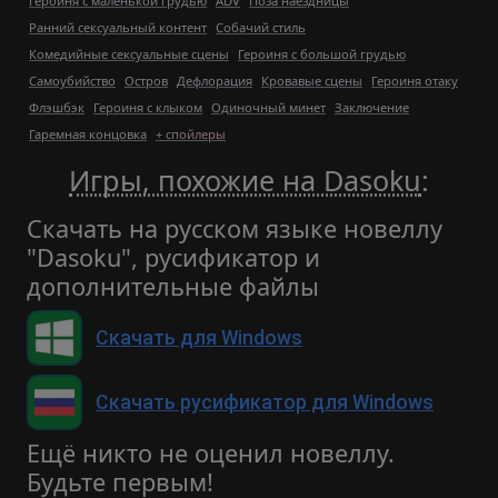
Героиня с маленькой грудью
ADV
Поза наездницы
Ранний сексуальный контент
Собачий стиль
Комедийные сексуальные сцены
Героиня с большой грудью
Самоубийство
Остров
Дефлорация
Кровавые сцены
Героиня отаку
Флэшбэк
Героиня с клыком
Одиночный минет
Заключение
Гаремная концовка
+ спойлеры
Игры, похожие на Dasoku
:
Скачать на русском языке новеллу
"Dasoku", русификатор и
дополнительные файлы
Скачать для Windows
Скачать русификатор для Windows
Ещё никто не оценил новеллу.
Будьте первым!