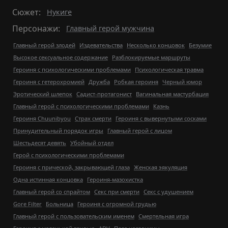
Сюжет:
Нукиге
Персонажи:
Главный герой мужчина
Главный герой злодей
Издевательства
Несколько концовок
Безумие
Высокое сексуальное содержание
Разблокируемые маршруты
Героиня с психологическими проблемами
Психологическая травма
Героиня с гетерохромией
Дружба
Робкая героиня
Черный юмор
Эротический шлепок
Садист-протагонист
Вагинальная мастурбация
Главный герой с психологическими проблемами
Казнь
Героиня Chuunibyou
Страх смерти
Героиня с вывернутыми сосками
Принудительный порядок игры
Главный герой с лицом
Шестьдесят девять
Убойный отдел
Герой с психологическими проблемами
Героиня с прической, закрывающей глаза
Женская эякуляция
Одна истинная концовка
Героиня-мазохистка
Главный герой со спрайтом
Секс при смерти
Секс с удушением
Gore Filter
Больница
Героиня с огромной грудью
Главный герой с пользовательским именем
Смертельная игра