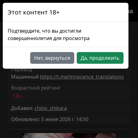
Вход
Этот контент 18+
Подтвердите, что вы достигли
Dasoku
JP/RU
совершеннолетия для просмотра
Версия игры: 1.0
20ч 0мин
Нет, вернуться
Да, продолжить
Продолжительность: ~
Перевод
Машинный
https://t.me/innocence_translations
Возрастной рейтинг
18+
Добавил:
chino_chikara
Обновлено: 5 июня 2026 г. 14:50