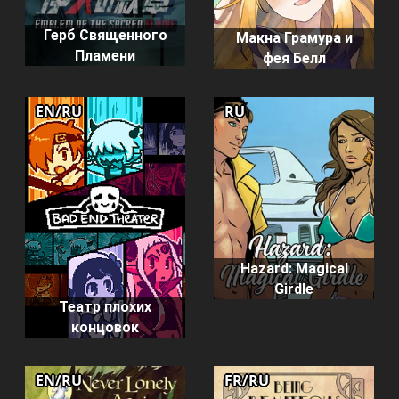
Герб Священного
Макна Грамура и
Пламени
фея Белл
EN/RU
RU
Hazard: Magical
Girdle
Театр плохих
концовок
EN/RU
FR/RU