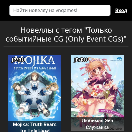
Вход
Новеллы с тегом "Только
событийные CG (Only Event CGs)"
JP/RU
JP/RU
Любимая Эйч
Mojika: Truth Rears
Служанка
Its Ugly Head