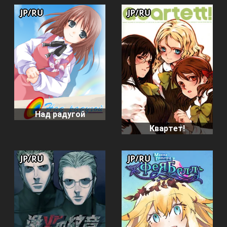
JP/RU
JP/RU
Над радугой
Квартет!
JP/RU
JP/RU