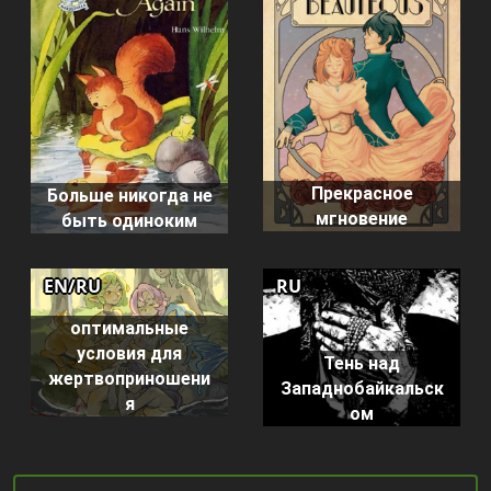
Прекрасное
Больше никогда не
мгновение
быть одиноким
EN/RU
RU
оптимальные
условия для
Тень над
жертвоприношени
Западнобайкальск
я
ом