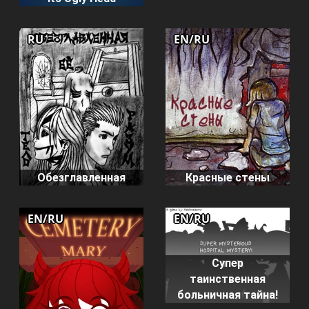
RU
EN/RU
Обезглавленная
Красные стены
EN/RU
EN/RU
Супер
таинственная
больничная тайна!