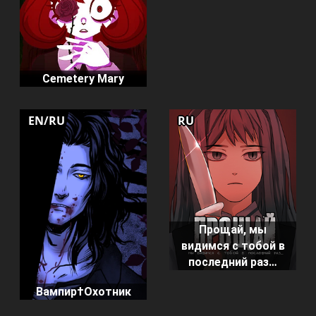
Cemetery Mary
EN/RU
RU
Прощай, мы
видимся с тобой в
последний раз…
Вампир†Охотник