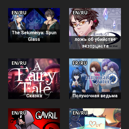
EN/RU
EN/RU
The Sekimeiya: Spun
Glass
ложь об убийстве
экзорциста
EN/RU
FR/RU
Сказка
Полуночная ведьма
EN/RU
EN/RU