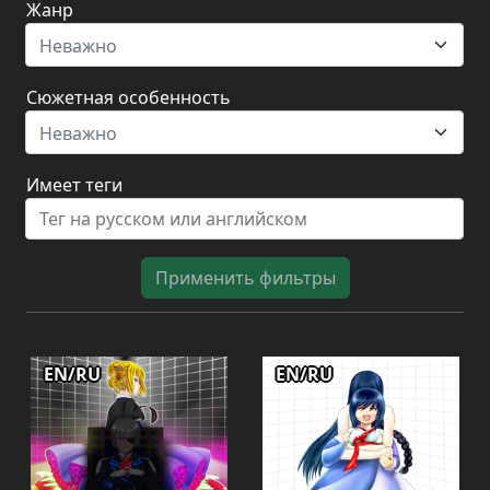
Жанр
Неважно
Сюжетная особенность
Неважно
Имеет теги
Применить фильтры
EN/RU
EN/RU