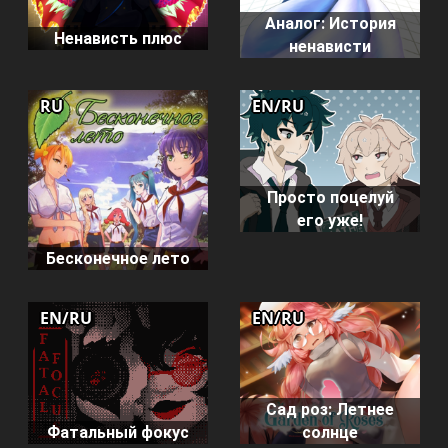
Аналог: История
Ненависть плюс
ненависти
RU
EN/RU
Просто поцелуй
его уже!
Бесконечное лето
EN/RU
EN/RU
Сад роз: Летнее
Фатальный фокус
солнце