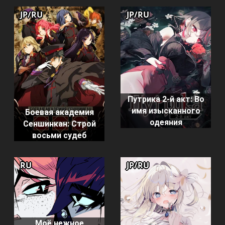
JP/RU
JP/RU
Путрика 2-й акт: Во
имя изысканного
Боевая академия
одеяния
Сеншинкан: Строй
восьми судеб
RU
JP/RU
Моё нежное