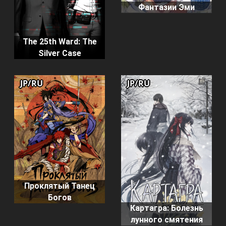
Фантазии Эми
The 25th Ward: The
Silver Case
JP/RU
JP/RU
Проклятый Танец
Богов
Картагра: Болезнь
лунного смятения