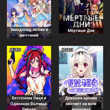
Звездопад любви и
Мёртвые Дни
мечтаний
JP/RU
JP/RU
Бессонная Овца и
Девушка-кролик
Одинокая Волчица:
кончает на мою
Гайден
морковку