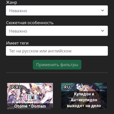
Жанр
Неважно
Сюжетная особенность
Неважно
Имеет теги
Применить фильтры
JP/RU
RU
Купидон и
Антикупидон
выходят на дело
Otome * Domain