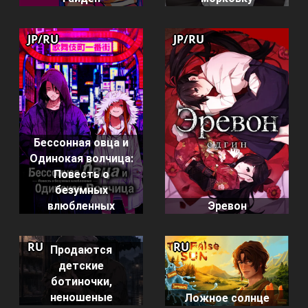
JP/RU
JP/RU
Бессонная овца и
Одинокая волчица:
Повесть о
безумных
влюбленных
Эревон
RU
RU
Продаются
детские
ботиночки,
неношеные
Ложное солнце