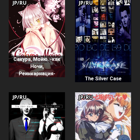
JP/RU
JP/RU
Сакура, Мойю. -как
Ночи,
Реинкарнация-
The Silver Case
JP/RU
JP/RU