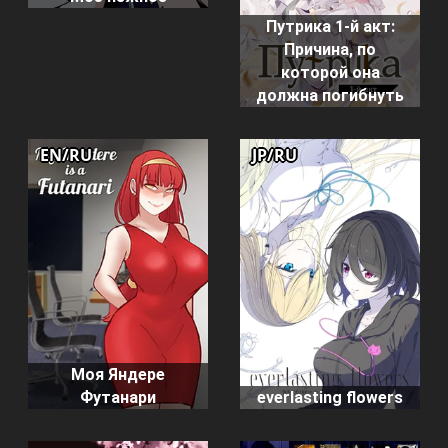
Путрика 1-й акт:
Причина, по
которой она
должна погибнуть
EN/RU
JP/RU
Моя Яндере
Футанари
everlasting flowers