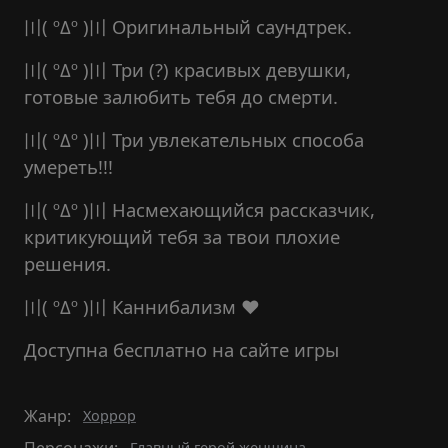
〣( ºΔº )〣 Оригинальный саундтрек.
〣( ºΔº )〣 Три (?) красивых девушки,
готовые залюбить тебя до смерти.
〣( ºΔº )〣 Три увлекательных способа
умереть!!!
〣( ºΔº )〣 Насмехающийся рассказчик,
критикующий тебя за твои плохие
решения.
〣( ºΔº )〣 Каннибализм ♥
Доступна бесплатно на сайте игры
Жанр:
Хоррор
Главный герой женщина