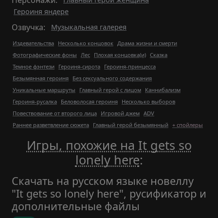
Персонажи:
Героиня яндере
Озвучка:
Музыкальная галерея
Издевательства
Несколько концовок
Драма жизни и смерти
Фотографические фоны
Лес
Плохая концовка(и)
Сказка
Темное фэнтези
Героиня-сирота
Героиня-принцесса
Безымянная героиня
Без сексуального содержания
Уникальные маршруты
Главный герой с лицом
Каннибализм
Героиня-русалка
Беловолосая героиня
Несколько выборов
Повествование от второго лица
Игровой джем
ADV
Раннее разветвление сюжета
Главный герой безымянный
+ спойлеры
Игры, похожие на It gets so
lonely here
:
Скачать на русском языке новеллу
"It gets so lonely here", русификатор и
дополнительные файлы