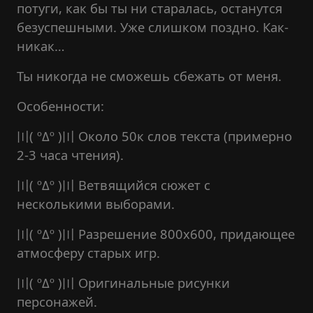
потуги, как бы ты ни старалась, останутся
безуспешными. Уже слишком поздно. Как-
никак…
Ты никогда не сможешь сбежать от меня.
Особенности:
〣( ºΔº )〣 Около 50к слов текста (примерно
2-3 часа чтения).
〣( ºΔº )〣 Ветвящийся сюжет с
несколькими выборами.
〣( ºΔº )〣 Разрешение 800x600, придающее
атмосферу старых игр.
〣( ºΔº )〣 Оригинальные рисунки
персонажей.